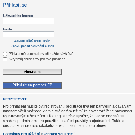
Přihlásit se
Uživatelské jméno:
Heslo:
Zapomněl(a) jsem heslo
Znovu poslat aktivační e-mail
Přihlásit mě automaticky při každé návštěvě
Skrýt můj online stav pro toto přihlášení
Přihlásit se pomocí FB
REGISTROVAT
Pro přihlášení musíte být registrován. Registrace trvá jen pár vteřin a dává vám
mnohem větší možnosti. Administrátor fóra též může dávat rozšířené pravomoci
registrovaným uživatelům. Před registrací se ujistěte, že jste se obeznámili
s našimi podmínkami pro použití a s dalšími pravidly a ujednáními. Také se
ujistěte, že si přečtete jakákoliv pravidla, která se na fóru objeví.
Podmínky pro užívání
|
Ochrana soukromí