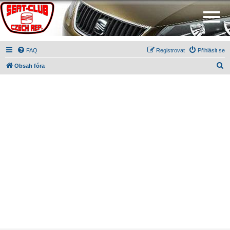
FAQ
Registrovat
Přihlásit se
H
Obsah fóra
l
e
d
a
t