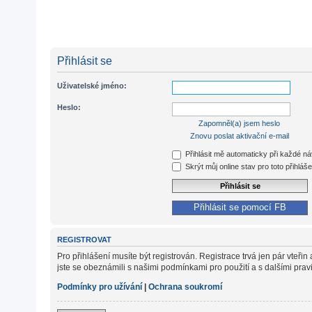
Přihlásit se
Uživatelské jméno:
Heslo:
Zapomněl(a) jsem heslo
Znovu poslat aktivační e-mail
Přihlásit mě automaticky při každé n
Skrýt můj online stav pro toto přihláše
Přihlásit se pomocí FB
REGISTROVAT
Pro přihlášení musíte být registrován. Registrace trvá jen pár vteř
jste se obeznámili s našimi podmínkami pro použití a s dalšími pravidl
Podmínky pro užívání
|
Ochrana soukromí