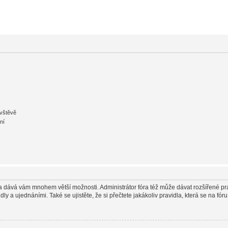
ávštěvě
ní
in a dává vám mnohem větší možnosti. Administrátor fóra též může dávat rozšířené pr
y a ujednáními. Také se ujistěte, že si přečtete jakákoliv pravidla, která se na fóru