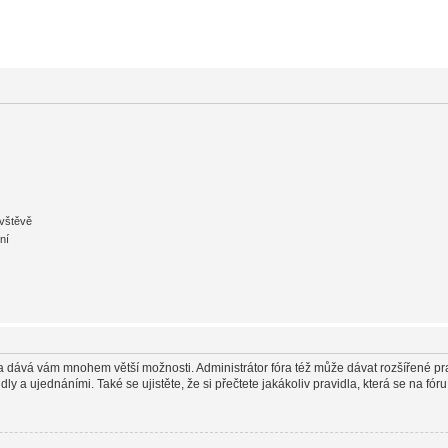
ávštěvě
ní
in a dává vám mnohem větší možnosti. Administrátor fóra též může dávat rozšířené pr
y a ujednáními. Také se ujistěte, že si přečtete jakákoliv pravidla, která se na fóru