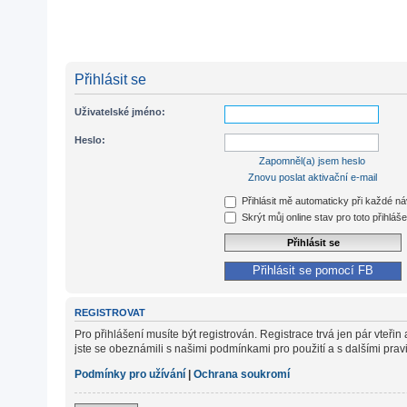
Přihlásit se
Uživatelské jméno:
Heslo:
Zapomněl(a) jsem heslo
Znovu poslat aktivační e-mail
Přihlásit mě automaticky při každé n
Skrýt můj online stav pro toto přihláše
Přihlásit se pomocí FB
REGISTROVAT
Pro přihlášení musíte být registrován. Registrace trvá jen pár vteř
jste se obeznámili s našimi podmínkami pro použití a s dalšími pravidl
Podmínky pro užívání
|
Ochrana soukromí