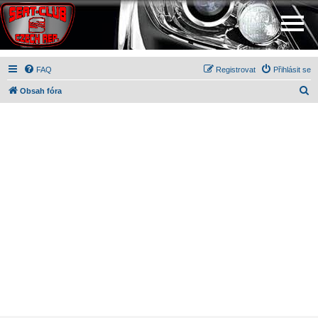
FAQ
Registrovat
Přihlásit se
H
Obsah fóra
l
e
d
a
t