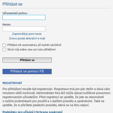
Přihlásit se
Uživatelské jméno:
Heslo:
Zapomněl(a) jsem heslo
Znovu poslat aktivační e-mail
Přihlásit mě automaticky při každé návštěvě
Skrýt můj online stav pro toto přihlášení
Přihlásit se pomocí FB
REGISTROVAT
Pro přihlášení musíte být registrován. Registrace trvá jen pár vteřin a dává vám
mnohem větší možnosti. Administrátor fóra též může dávat rozšířené pravomoci
registrovaným uživatelům. Před registrací se ujistěte, že jste se obeznámili
s našimi podmínkami pro použití a s dalšími pravidly a ujednáními. Také se
ujistěte, že si přečtete jakákoliv pravidla, která se na fóru objeví.
Podmínky pro užívání
|
Ochrana soukromí