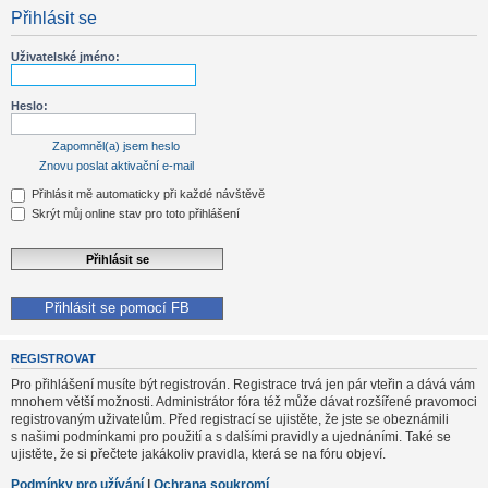
Přihlásit se
Uživatelské jméno:
Heslo:
Zapomněl(a) jsem heslo
Znovu poslat aktivační e-mail
Přihlásit mě automaticky při každé návštěvě
Skrýt můj online stav pro toto přihlášení
Přihlásit se pomocí FB
REGISTROVAT
Pro přihlášení musíte být registrován. Registrace trvá jen pár vteřin a dává vám
mnohem větší možnosti. Administrátor fóra též může dávat rozšířené pravomoci
registrovaným uživatelům. Před registrací se ujistěte, že jste se obeznámili
s našimi podmínkami pro použití a s dalšími pravidly a ujednáními. Také se
ujistěte, že si přečtete jakákoliv pravidla, která se na fóru objeví.
Podmínky pro užívání
|
Ochrana soukromí