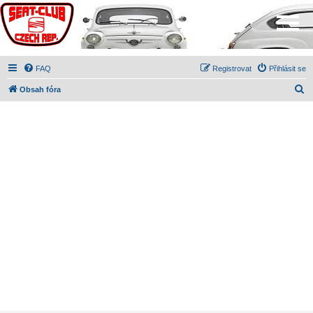
FAQ
Registrovat
Přihlásit se
H
Obsah fóra
l
e
d
a
t