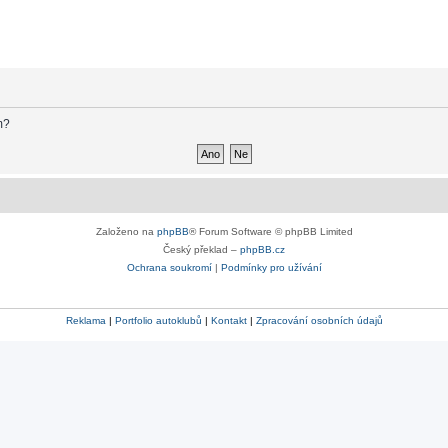
m?
Založeno na
phpBB
® Forum Software © phpBB Limited
Český překlad –
phpBB.cz
Ochrana soukromí
|
Podmínky pro užívání
Reklama
|
Portfolio autoklubů
|
Kontakt
|
Zpracování osobních údajů