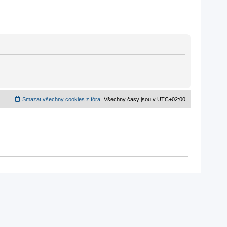
Smazat všechny cookies z fóra
Všechny časy jsou v
UTC+02:00