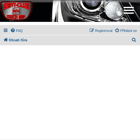
FAQ
Registrovat
Přihlásit se
H
Obsah fóra
l
e
d
a
t