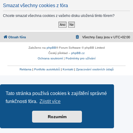
Smazat všechny cookies z fóra
Chcete smazat všechna cookies z vašeho disku uložená tímto fórem?
Obsah fóra
Všechny časy jsou v
UTC+02:00
Založeno na
phpBB
® Forum Software © phpBB Limited
Český překlad –
phpBB.cz
Ochrana soukromí
|
Podmínky pro užívání
Reklama
|
Portfolio autoklubů
|
Kontakt
|
Zpracování osobních údajů
Tato stránka používá cookies k zajištění správné
funkčnosti fóra.
Zjistit více
Rozumím