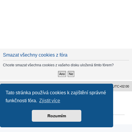
Smazat všechny cookies z fóra
Chcete smazat všechna cookies z vašeho disku uložená tímto fórem?
Obsah fóra
Všechny časy jsou v
UTC+02:00
Tato stránka používá cookies k zajištění správné
Založeno na
phpBB
® Forum Software © phpBB Limited
funkčnosti fóra.
Zjistit více
Český překlad –
phpBB.cz
Ochrana soukromí
|
Podmínky pro užívání
Rozumím
Reklama
|
Portfolio autoklubů
|
Kontakt
|
Zpracování osobních údajů