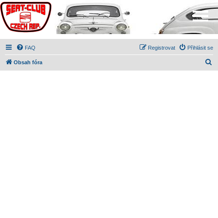
FAQ
Registrovat
Přihlásit se
H
Obsah fóra
l
e
d
a
t