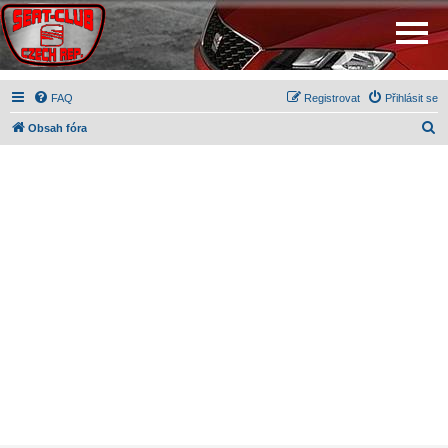
FAQ
Registrovat
Přihlásit se
H
Obsah fóra
l
e
d
a
t