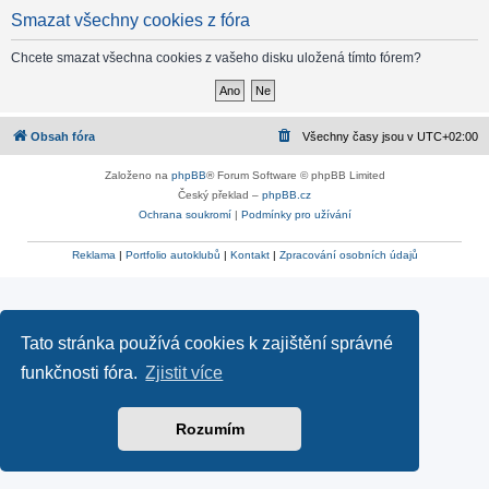
Smazat všechny cookies z fóra
Chcete smazat všechna cookies z vašeho disku uložená tímto fórem?
Obsah fóra
Všechny časy jsou v
UTC+02:00
Založeno na
phpBB
® Forum Software © phpBB Limited
Český překlad –
phpBB.cz
Ochrana soukromí
|
Podmínky pro užívání
Reklama
|
Portfolio autoklubů
|
Kontakt
|
Zpracování osobních údajů
Tato stránka používá cookies k zajištění správné
funkčnosti fóra.
Zjistit více
Rozumím