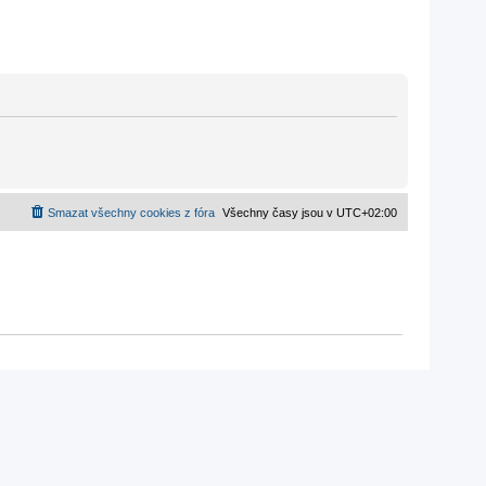
Smazat všechny cookies z fóra
Všechny časy jsou v
UTC+02:00