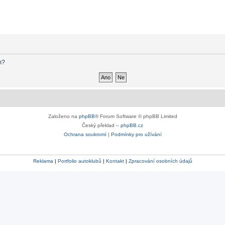
m?
Založeno na
phpBB
® Forum Software © phpBB Limited
Český překlad –
phpBB.cz
Ochrana soukromí
|
Podmínky pro užívání
Reklama
|
Portfolio autoklubů
|
Kontakt
|
Zpracování osobních údajů