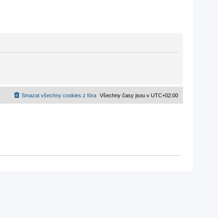
Smazat všechny cookies z fóra
Všechny časy jsou v
UTC+02:00