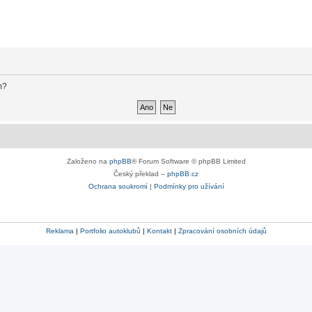
m?
Založeno na
phpBB
® Forum Software © phpBB Limited
Český překlad –
phpBB.cz
Ochrana soukromí
|
Podmínky pro užívání
Reklama
|
Portfolio autoklubů
|
Kontakt
|
Zpracování osobních údajů