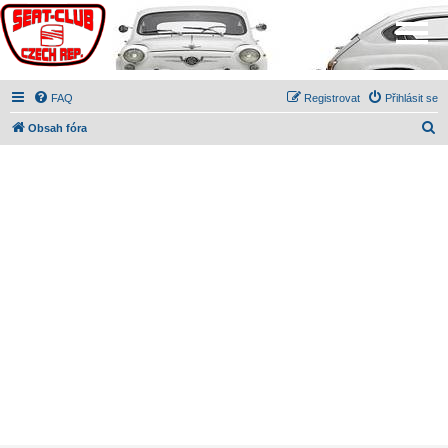
FAQ
Registrovat
Přihlásit se
H
Obsah fóra
l
e
d
a
t