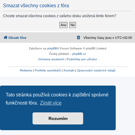
Smazat všechny cookies z fóra
Chcete smazat všechna cookies z vašeho disku uložená tímto fórem?
Obsah fóra
Všechny časy jsou v
UTC+02:00
Založeno na
phpBB
® Forum Software © phpBB Limited
Český překlad –
phpBB.cz
Ochrana soukromí
|
Podmínky pro užívání
Reklama
|
Portfolio autoklubů
|
Kontakt
|
Zpracování osobních údajů
Tato stránka používá cookies k zajištění správné
funkčnosti fóra.
Zjistit více
Rozumím