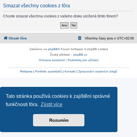
Smazat všechny cookies z fóra
Chcete smazat všechna cookies z vašeho disku uložená tímto fórem?
Obsah fóra
Všechny časy jsou v
UTC+02:00
Založeno na
phpBB
® Forum Software © phpBB Limited
Český překlad –
phpBB.cz
Ochrana soukromí
|
Podmínky pro užívání
Reklama
|
Portfolio autoklubů
|
Kontakt
|
Zpracování osobních údajů
Tato stránka používá cookies k zajištění správné
funkčnosti fóra.
Zjistit více
Rozumím