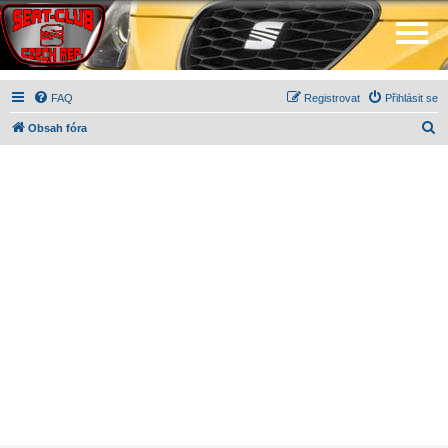
FAQ
Registrovat
Přihlásit se
H
Obsah fóra
l
e
d
a
t