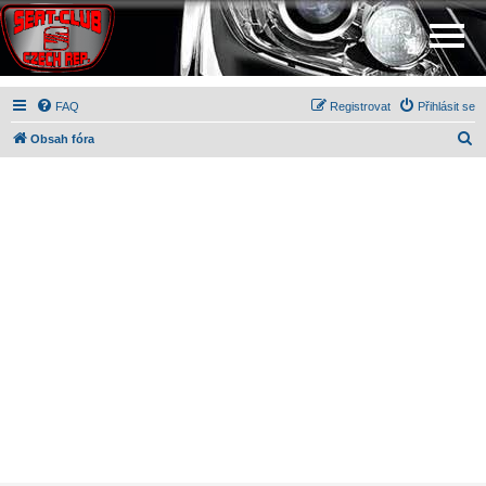
FAQ
Registrovat
Přihlásit se
H
Obsah fóra
l
e
d
a
t