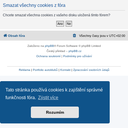
Smazat všechny cookies z fóra
Chcete smazat všechna cookies z vašeho disku uložená tímto fórem?
Obsah fóra
Všechny časy jsou v
UTC+02:00
Založeno na
phpBB
® Forum Software © phpBB Limited
Český překlad –
phpBB.cz
Ochrana soukromí
|
Podmínky pro užívání
Reklama
|
Portfolio autoklubů
|
Kontakt
|
Zpracování osobních údajů
Tato stránka používá cookies k zajištění správné
funkčnosti fóra.
Zjistit více
Rozumím