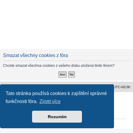
Smazat všechny cookies z fóra
Chcete smazat všechna cookies z vašeho disku uložená tímto fórem?
Obsah fóra
Všechny časy jsou v
UTC+02:00
Tato stránka používá cookies k zajištění správné
Založeno na
phpBB
® Forum Software © phpBB Limited
funkčnosti fóra.
Zjistit více
Český překlad –
phpBB.cz
Ochrana soukromí
|
Podmínky pro užívání
Rozumím
Reklama
|
Portfolio autoklubů
|
Kontakt
|
Zpracování osobních údajů