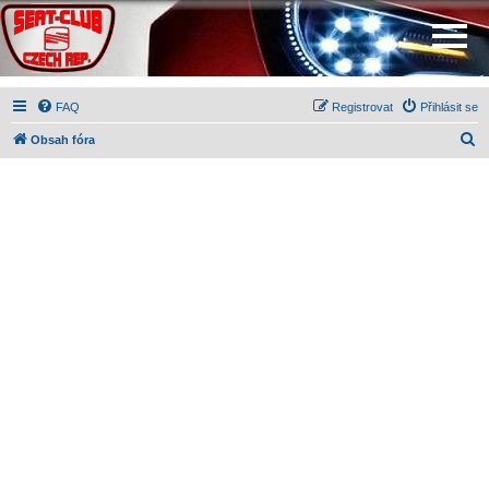
FAQ
Registrovat
Přihlásit se
H
Obsah fóra
l
e
d
a
t