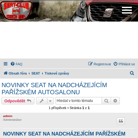
FAQ
Registrovat
Přihlásit se
H
Obsah fóra
SEAT
Tiskové zprávy
l
NOVINKY SEAT NA NADCHÁZEJÍCÍM
e
PAŘÍŽSKÉM AUTOSALONU
d
Hledat
Pokročilé 
Odpovědět
a
1 příspěvek • Stránka
1
z
1
t
admin
Administrátor
NOVINKY SEAT NA NADCHÁZEJÍCÍM PAŘÍŽSKÉM