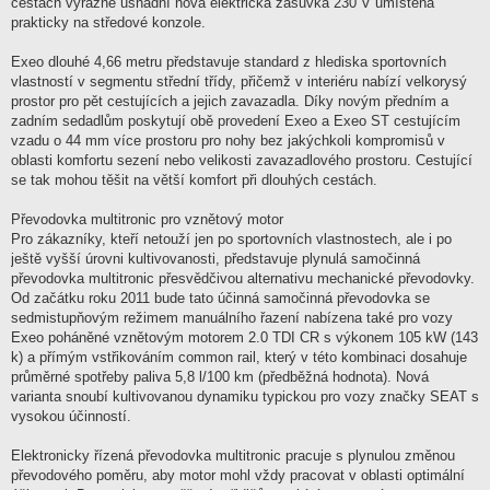
cestách výrazně usnadní nová elektrická zásuvka 230 V umístěná
prakticky na středové konzole.
Exeo dlouhé 4,66 metru představuje standard z hlediska sportovních
vlastností v segmentu střední třídy, přičemž v interiéru nabízí velkorysý
prostor pro pět cestujících a jejich zavazadla. Díky novým předním a
zadním sedadlům poskytují obě provedení Exeo a Exeo ST cestujícím
vzadu o 44 mm více prostoru pro nohy bez jakýchkoli kompromisů v
oblasti komfortu sezení nebo velikosti zavazadlového prostoru. Cestující
se tak mohou těšit na větší komfort při dlouhých cestách.
Převodovka multitronic pro vznětový motor
Pro zákazníky, kteří netouží jen po sportovních vlastnostech, ale i po
ještě vyšší úrovni kultivovanosti, představuje plynulá samočinná
převodovka multitronic přesvědčivou alternativu mechanické převodovky.
Od začátku roku 2011 bude tato účinná samočinná převodovka se
sedmistupňovým režimem manuálního řazení nabízena také pro vozy
Exeo poháněné vznětovým motorem 2.0 TDI CR s výkonem 105 kW (143
k) a přímým vstřikováním common rail, který v této kombinaci dosahuje
průměrné spotřeby paliva 5,8 l/100 km (předběžná hodnota). Nová
varianta snoubí kultivovanou dynamiku typickou pro vozy značky SEAT s
vysokou účinností.
Elektronicky řízená převodovka multitronic pracuje s plynulou změnou
převodového poměru, aby motor mohl vždy pracovat v oblasti optimální