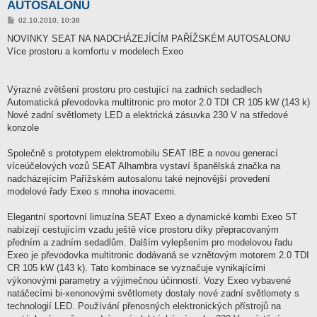
AUTOSALONU
P
02.10.2010, 10:38
ř
í
NOVINKY SEAT NA NADCHÁZEJÍCÍM PAŘÍŽSKÉM AUTOSALONU
s
Více prostoru a komfortu v modelech Exeo
p
ě
v
e
k
Výrazné zvětšení prostoru pro cestující na zadních sedadlech
Automatická převodovka multitronic pro motor 2.0 TDI CR 105 kW (143 k)
Nové zadní světlomety LED a elektrická zásuvka 230 V na středové
konzole
Společně s prototypem elektromobilu SEAT IBE a novou generací
víceúčelových vozů SEAT Alhambra vystaví španělská značka na
nadcházejícím Pařížském autosalonu také nejnovější provedení
modelové řady Exeo s mnoha inovacemi.
Elegantní sportovní limuzína SEAT Exeo a dynamické kombi Exeo ST
nabízejí cestujícím vzadu ještě více prostoru díky přepracovaným
předním a zadním sedadlům. Dalším vylepšením pro modelovou řadu
Exeo je převodovka multitronic dodávaná se vznětovým motorem 2.0 TDI
CR 105 kW (143 k). Tato kombinace se vyznačuje vynikajícími
výkonovými parametry a výjimečnou účinností. Vozy Exeo vybavené
natáčecími bi-xenonovými světlomety dostaly nové zadní světlomety s
technologií LED. Používání přenosných elektronických přístrojů na