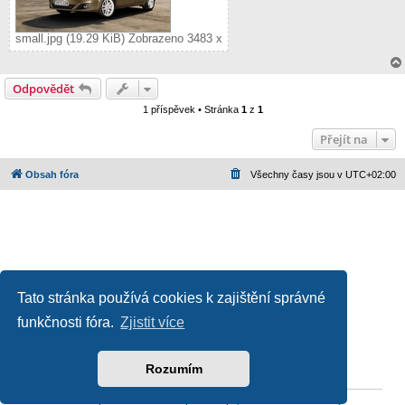
small.jpg (19.29 KiB) Zobrazeno 3483 x
Odpovědět
1 příspěvek • Stránka
1
z
1
Přejít na
Obsah fóra
Všechny časy jsou v
UTC+02:00
Tato stránka používá cookies k zajištění správné
funkčnosti fóra.
Zjistit více
Založeno na
phpBB
® Forum Software © phpBB Limited
Český překlad –
phpBB.cz
Ochrana soukromí
|
Podmínky pro užívání
Rozumím
Reklama
|
Portfolio autoklubů
|
Kontakt
|
Zpracování osobních údajů