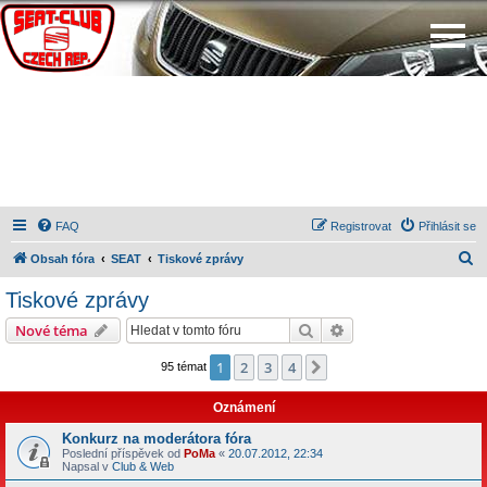
FAQ
Registrovat
Přihlásit se
H
Obsah fóra
SEAT
Tiskové zprávy
l
Tiskové zprávy
e
Hledat
Pokročilé hledání
Nové téma
d
a
1
2
3
4
Další
95 témat
t
Oznámení
Konkurz na moderátora fóra
Poslední příspěvek od
PoMa
«
20.07.2012, 22:34
Napsal v
Club & Web