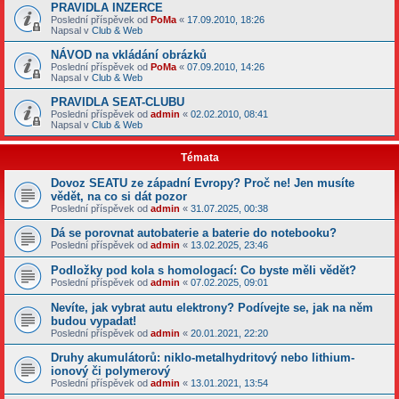
PRAVIDLA INZERCE
Poslední příspěvek od
PoMa
«
17.09.2010, 18:26
Napsal v
Club & Web
NÁVOD na vkládání obrázků
Poslední příspěvek od
PoMa
«
07.09.2010, 14:26
Napsal v
Club & Web
PRAVIDLA SEAT-CLUBU
Poslední příspěvek od
admin
«
02.02.2010, 08:41
Napsal v
Club & Web
Témata
Dovoz SEATU ze západní Evropy? Proč ne! Jen musíte
vědět, na co si dát pozor
Poslední příspěvek od
admin
«
31.07.2025, 00:38
Dá se porovnat autobaterie a baterie do notebooku?
Poslední příspěvek od
admin
«
13.02.2025, 23:46
Podložky pod kola s homologací: Co byste měli vědět?
Poslední příspěvek od
admin
«
07.02.2025, 09:01
Nevíte, jak vybrat autu elektrony? Podívejte se, jak na něm
budou vypadat!
Poslední příspěvek od
admin
«
20.01.2021, 22:20
Druhy akumulátorů: niklo-metalhydritový nebo lithium-
ionový či polymerový
Poslední příspěvek od
admin
«
13.01.2021, 13:54