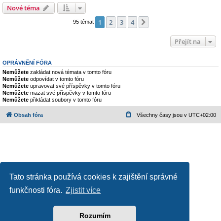
Nové téma
1
2
3
4
Další
95 témat
Přejít na
OPRÁVNĚNÍ FÓRA
Nemůžete
zakládat nová témata v tomto fóru
Nemůžete
odpovídat v tomto fóru
Nemůžete
upravovat své příspěvky v tomto fóru
Nemůžete
mazat své příspěvky v tomto fóru
Nemůžete
přikládat soubory v tomto fóru
Obsah fóra
Všechny časy jsou v
UTC+02:00
Tato stránka používá cookies k zajištění správné
funkčnosti fóra.
Zjistit více
Založeno na
phpBB
® Forum Software © phpBB Limited
Český překlad –
phpBB.cz
Ochrana soukromí
|
Podmínky pro užívání
Rozumím