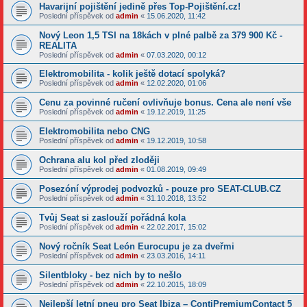
Havarijní pojištění jedině přes Top-Pojištění.cz!
Poslední příspěvek od
admin
«
15.06.2020, 11:42
Nový Leon 1,5 TSI na 18kách v plné palbě za 379 900 Kč -
REALITA
Poslední příspěvek od
admin
«
07.03.2020, 00:12
Elektromobilita - kolik ještě dotací spolyká?
Poslední příspěvek od
admin
«
12.02.2020, 01:06
Cenu za povinné ručení ovlivňuje bonus. Cena ale není vše
Poslední příspěvek od
admin
«
19.12.2019, 11:25
Elektromobilita nebo CNG
Poslední příspěvek od
admin
«
19.12.2019, 10:58
Ochrana alu kol před zloději
Poslední příspěvek od
admin
«
01.08.2019, 09:49
Posezóní výprodej podvozků - pouze pro SEAT-CLUB.CZ
Poslední příspěvek od
admin
«
31.10.2018, 13:52
Tvůj Seat si zaslouží pořádná kola
Poslední příspěvek od
admin
«
22.02.2017, 15:02
Nový ročník Seat León Eurocupu je za dveřmi
Poslední příspěvek od
admin
«
23.03.2016, 14:11
Silentbloky - bez nich by to nešlo
Poslední příspěvek od
admin
«
22.10.2015, 18:09
Nejlepší letní pneu pro Seat Ibiza – ContiPremiumContact 5