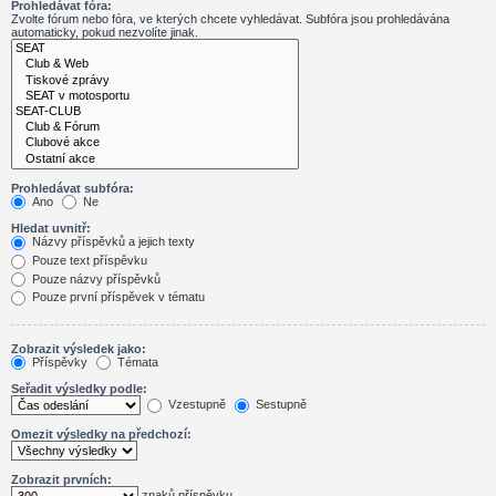
Prohledávat fóra:
Zvolte fórum nebo fóra, ve kterých chcete vyhledávat. Subfóra jsou prohledávána
automaticky, pokud nezvolíte jinak.
Prohledávat subfóra:
Ano
Ne
Hledat uvnitř:
Názvy příspěvků a jejich texty
Pouze text příspěvku
Pouze názvy příspěvků
Pouze první příspěvek v tématu
Zobrazit výsledek jako:
Příspěvky
Témata
Seřadit výsledky podle:
Vzestupně
Sestupně
Omezit výsledky na předchozí:
Zobrazit prvních:
znaků příspěvku