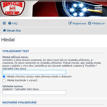
FAQ
Registrovat
Přihlásit se
Obsah fóra
Hledat
VYHLEDÁVANÝ TEXT
Hledat klíčová slova:
Umístění
+
před slovem znamená, že slovo musí být ve výsledku přítomno, a
-
znamená, že slovo nemá být ve výsledku přítomno. Pokud chcete, aby stačila shoda
pouze s jedním z více slov, umístěte je do závorek oddělené znakem
|
. Použitím *
nahradíte část slova
Hledat všechny výrazy nebo přesnou shodu s dotazem
Hledat kterýkoliv z výrazů
Vyhledat autora:
Zadáním * nahradíte část slova
NASTAVENÍ VYHLEDÁVÁNÍ