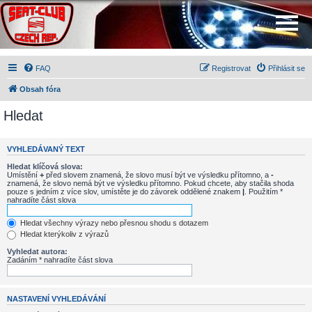
FAQ
Registrovat
Přihlásit se
Obsah fóra
Hledat
VYHLEDÁVANÝ TEXT
Hledat klíčová slova:
Umístění
+
před slovem znamená, že slovo musí být ve výsledku přítomno, a
-
znamená, že slovo nemá být ve výsledku přítomno. Pokud chcete, aby stačila shoda
pouze s jedním z více slov, umístěte je do závorek oddělené znakem
|
. Použitím *
nahradíte část slova
Hledat všechny výrazy nebo přesnou shodu s dotazem
Hledat kterýkoliv z výrazů
Vyhledat autora:
Zadáním * nahradíte část slova
NASTAVENÍ VYHLEDÁVÁNÍ