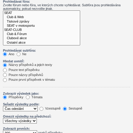
Prohledávat fóra:
Zvolte fórum nebo fóra, ve kterých chcete vyhledávat. Subfóra jsou prohledávána
automaticky, pokud nezvolíte jinak.
Prohledávat subfóra:
Ano
Ne
Hledat uvnitř:
Názvy příspěvků a jejich texty
Pouze text příspěvku
Pouze názvy příspěvků
Pouze první příspěvek v tématu
Zobrazit výsledek jako:
Příspěvky
Témata
Seřadit výsledky podle:
Vzestupně
Sestupně
Omezit výsledky na předchozí:
Zobrazit prvních:
znaků příspěvku