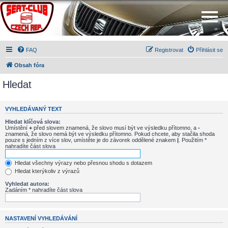
FAQ
Registrovat
Přihlásit se
Obsah fóra
Hledat
VYHLEDÁVANÝ TEXT
Hledat klíčová slova:
Umístění
+
před slovem znamená, že slovo musí být ve výsledku přítomno, a
-
znamená, že slovo nemá být ve výsledku přítomno. Pokud chcete, aby stačila shoda
pouze s jedním z více slov, umístěte je do závorek oddělené znakem
|
. Použitím *
nahradíte část slova
Hledat všechny výrazy nebo přesnou shodu s dotazem
Hledat kterýkoliv z výrazů
Vyhledat autora:
Zadáním * nahradíte část slova
NASTAVENÍ VYHLEDÁVÁNÍ