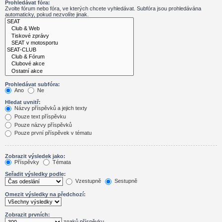
Prohledávat fóra:
Zvolte fórum nebo fóra, ve kterých chcete vyhledávat. Subfóra jsou prohledávána
automaticky, pokud nezvolíte jinak.
Prohledávat subfóra:
Ano
Ne
Hledat uvnitř:
Názvy příspěvků a jejich texty
Pouze text příspěvku
Pouze názvy příspěvků
Pouze první příspěvek v tématu
Zobrazit výsledek jako:
Příspěvky
Témata
Seřadit výsledky podle:
Vzestupně
Sestupně
Omezit výsledky na předchozí:
Zobrazit prvních:
znaků příspěvku