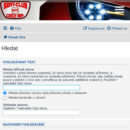
FAQ
Registrovat
Přihlásit se
Obsah fóra
Hledat
VYHLEDÁVANÝ TEXT
Hledat klíčová slova:
Umístění
+
před slovem znamená, že slovo musí být ve výsledku přítomno, a
-
znamená, že slovo nemá být ve výsledku přítomno. Pokud chcete, aby stačila shoda
pouze s jedním z více slov, umístěte je do závorek oddělené znakem
|
. Použitím *
nahradíte část slova
Hledat všechny výrazy nebo přesnou shodu s dotazem
Hledat kterýkoliv z výrazů
Vyhledat autora:
Zadáním * nahradíte část slova
NASTAVENÍ VYHLEDÁVÁNÍ