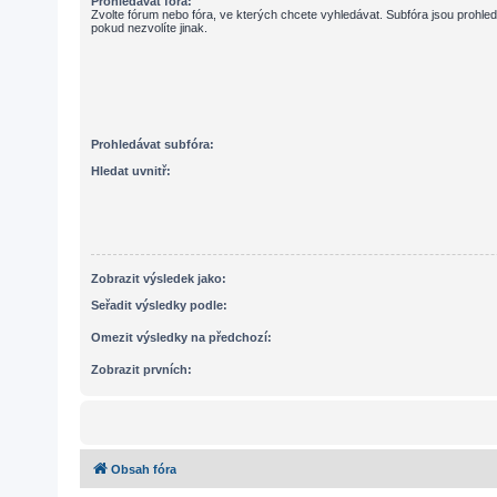
Prohledávat fóra:
Zvolte fórum nebo fóra, ve kterých chcete vyhledávat. Subfóra jsou prohle
pokud nezvolíte jinak.
Prohledávat subfóra:
Hledat uvnitř:
Zobrazit výsledek jako:
Seřadit výsledky podle:
Omezit výsledky na předchozí:
Zobrazit prvních:
Obsah fóra