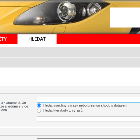
ĚTY
HLEDAT
, a
-
znamená, že
Hledat všechny výrazy nebo přesnou shodu s dotazem
ze s jedním z více
slova
Hledat kterýkoliv z výrazů