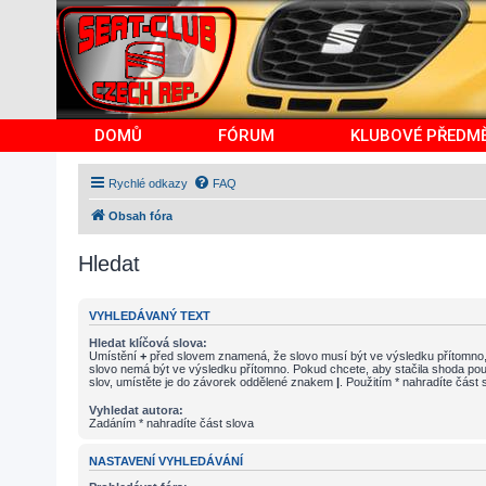
DOMŮ
FÓRUM
KLUBOVÉ PŘEDM
Rychlé odkazy
FAQ
Obsah fóra
Hledat
VYHLEDÁVANÝ TEXT
Hledat klíčová slova:
Umístění
+
před slovem znamená, že slovo musí být ve výsledku přítomno
slovo nemá být ve výsledku přítomno. Pokud chcete, aby stačila shoda pou
slov, umístěte je do závorek oddělené znakem
|
. Použitím * nahradíte část 
Vyhledat autora:
Zadáním * nahradíte část slova
NASTAVENÍ VYHLEDÁVÁNÍ