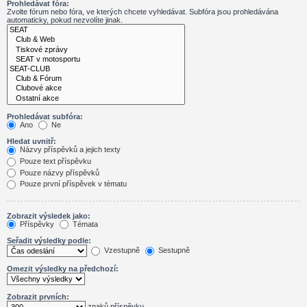
Prohledávat fóra:
Zvolte fórum nebo fóra, ve kterých chcete vyhledávat. Subfóra jsou prohledávána
automaticky, pokud nezvolíte jinak.
Prohledávat subfóra:
Ano
Ne
Hledat uvnitř:
Názvy příspěvků a jejich texty
Pouze text příspěvku
Pouze názvy příspěvků
Pouze první příspěvek v tématu
Zobrazit výsledek jako:
Příspěvky
Témata
Seřadit výsledky podle:
Vzestupně
Sestupně
Omezit výsledky na předchozí:
Zobrazit prvních:
znaků příspěvku