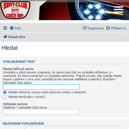
FAQ
Registrovat
Přihlásit se
Obsah fóra
Hledat
VYHLEDÁVANÝ TEXT
Hledat klíčová slova:
Umístění
+
před slovem znamená, že slovo musí být ve výsledku přítomno, a
-
znamená, že slovo nemá být ve výsledku přítomno. Pokud chcete, aby stačila shoda
pouze s jedním z více slov, umístěte je do závorek oddělené znakem
|
. Použitím *
nahradíte část slova
Hledat všechny výrazy nebo přesnou shodu s dotazem
Hledat kterýkoliv z výrazů
Vyhledat autora:
Zadáním * nahradíte část slova
NASTAVENÍ VYHLEDÁVÁNÍ