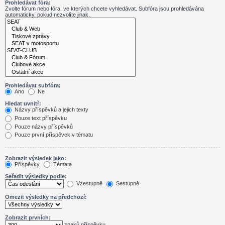
Prohledávat fóra:
Zvolte fórum nebo fóra, ve kterých chcete vyhledávat. Subfóra jsou prohledávána
automaticky, pokud nezvolíte jinak.
Prohledávat subfóra:
Ano
Ne
Hledat uvnitř:
Názvy příspěvků a jejich texty
Pouze text příspěvku
Pouze názvy příspěvků
Pouze první příspěvek v tématu
Zobrazit výsledek jako:
Příspěvky
Témata
Seřadit výsledky podle:
Vzestupně
Sestupně
Omezit výsledky na předchozí:
Zobrazit prvních:
znaků příspěvku