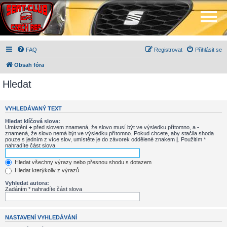
FAQ
Registrovat
Přihlásit se
Obsah fóra
Hledat
VYHLEDÁVANÝ TEXT
Hledat klíčová slova:
Umístění
+
před slovem znamená, že slovo musí být ve výsledku přítomno, a
-
znamená, že slovo nemá být ve výsledku přítomno. Pokud chcete, aby stačila shoda
pouze s jedním z více slov, umístěte je do závorek oddělené znakem
|
. Použitím *
nahradíte část slova
Hledat všechny výrazy nebo přesnou shodu s dotazem
Hledat kterýkoliv z výrazů
Vyhledat autora:
Zadáním * nahradíte část slova
NASTAVENÍ VYHLEDÁVÁNÍ