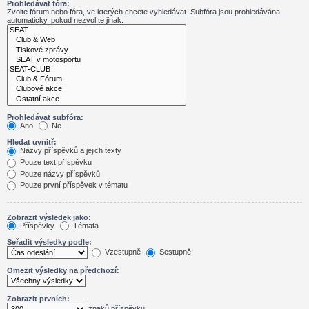
Prohledávat fóra:
Zvolte fórum nebo fóra, ve kterých chcete vyhledávat. Subfóra jsou prohledávána
automaticky, pokud nezvolíte jinak.
Prohledávat subfóra:
Ano
Ne
Hledat uvnitř:
Názvy příspěvků a jejich texty
Pouze text příspěvku
Pouze názvy příspěvků
Pouze první příspěvek v tématu
Zobrazit výsledek jako:
Příspěvky
Témata
Seřadit výsledky podle:
Vzestupně
Sestupně
Omezit výsledky na předchozí:
Zobrazit prvních:
znaků příspěvku