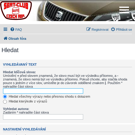
FAQ
Registrovat
Přihlásit se
Obsah fóra
Hledat
VYHLEDÁVANÝ TEXT
Hledat klíčová slova:
Umístění
+
před slovem znamená, že slovo musí být ve výsledku přítomno, a
-
znamená, že slovo nemá být ve výsledku přítomno. Pokud chcete, aby stačila shoda
pouze s jedním z více slov, umístěte je do závorek oddělené znakem
|
. Použitím *
nahradíte část slova
Hledat všechny výrazy nebo přesnou shodu s dotazem
Hledat kterýkoliv z výrazů
Vyhledat autora:
Zadáním * nahradíte část slova
NASTAVENÍ VYHLEDÁVÁNÍ