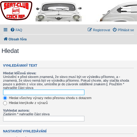
FAQ
Registrovat
Přihlásit se
Obsah fóra
Hledat
VYHLEDÁVANÝ TEXT
Hledat klíčová slova:
Umístění
+
před slovem znamená, že slovo musí být ve výsledku přítomno, a
-
znamená, že slovo nemá být ve výsledku přítomno. Pokud chcete, aby stačila shoda
pouze s jedním z více slov, umístěte je do závorek oddělené znakem
|
. Použitím *
nahradíte část slova
Hledat všechny výrazy nebo přesnou shodu s dotazem
Hledat kterýkoliv z výrazů
Vyhledat autora:
Zadáním * nahradíte část slova
NASTAVENÍ VYHLEDÁVÁNÍ