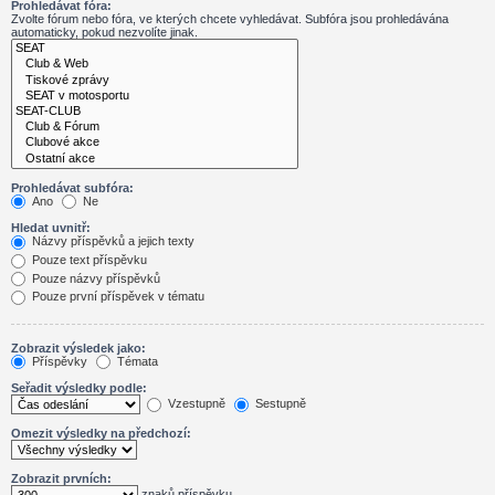
Prohledávat fóra:
Zvolte fórum nebo fóra, ve kterých chcete vyhledávat. Subfóra jsou prohledávána
automaticky, pokud nezvolíte jinak.
Prohledávat subfóra:
Ano
Ne
Hledat uvnitř:
Názvy příspěvků a jejich texty
Pouze text příspěvku
Pouze názvy příspěvků
Pouze první příspěvek v tématu
Zobrazit výsledek jako:
Příspěvky
Témata
Seřadit výsledky podle:
Vzestupně
Sestupně
Omezit výsledky na předchozí:
Zobrazit prvních:
znaků příspěvku