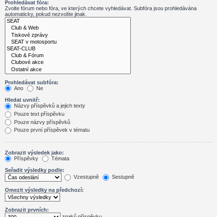
Prohledávat fóra:
Zvolte fórum nebo fóra, ve kterých chcete vyhledávat. Subfóra jsou prohledávána
automaticky, pokud nezvolíte jinak.
Prohledávat subfóra:
Ano
Ne
Hledat uvnitř:
Názvy příspěvků a jejich texty
Pouze text příspěvku
Pouze názvy příspěvků
Pouze první příspěvek v tématu
Zobrazit výsledek jako:
Příspěvky
Témata
Seřadit výsledky podle:
Vzestupně
Sestupně
Omezit výsledky na předchozí:
Zobrazit prvních:
znaků příspěvku