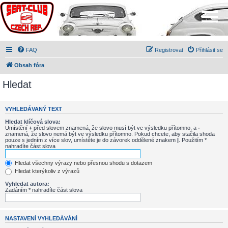
FAQ
Registrovat
Přihlásit se
Obsah fóra
Hledat
VYHLEDÁVANÝ TEXT
Hledat klíčová slova:
Umístění
+
před slovem znamená, že slovo musí být ve výsledku přítomno, a
-
znamená, že slovo nemá být ve výsledku přítomno. Pokud chcete, aby stačila shoda
pouze s jedním z více slov, umístěte je do závorek oddělené znakem
|
. Použitím *
nahradíte část slova
Hledat všechny výrazy nebo přesnou shodu s dotazem
Hledat kterýkoliv z výrazů
Vyhledat autora:
Zadáním * nahradíte část slova
NASTAVENÍ VYHLEDÁVÁNÍ