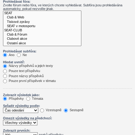
Prohledávat fóra:
Zvolte fórum nebo fóra, ve kterých chcete vyhledávat. Subfóra jsou prohledávána
automaticky, pokud nezvolíte jinak.
Prohledávat subfóra:
Ano
Ne
Hledat uvnitř:
Názvy příspěvků a jejich texty
Pouze text příspěvku
Pouze názvy příspěvků
Pouze první příspěvek v tématu
Zobrazit výsledek jako:
Příspěvky
Témata
Seřadit výsledky podle:
Vzestupně
Sestupně
Omezit výsledky na předchozí:
Zobrazit prvních:
znaků příspěvku