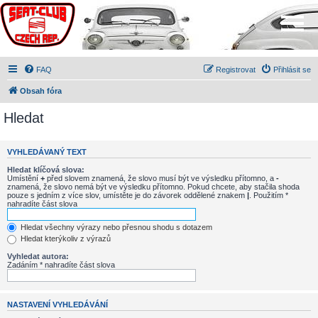
FAQ
Registrovat
Přihlásit se
Obsah fóra
Hledat
VYHLEDÁVANÝ TEXT
Hledat klíčová slova:
Umístění
+
před slovem znamená, že slovo musí být ve výsledku přítomno, a
-
znamená, že slovo nemá být ve výsledku přítomno. Pokud chcete, aby stačila shoda
pouze s jedním z více slov, umístěte je do závorek oddělené znakem
|
. Použitím *
nahradíte část slova
Hledat všechny výrazy nebo přesnou shodu s dotazem
Hledat kterýkoliv z výrazů
Vyhledat autora:
Zadáním * nahradíte část slova
NASTAVENÍ VYHLEDÁVÁNÍ