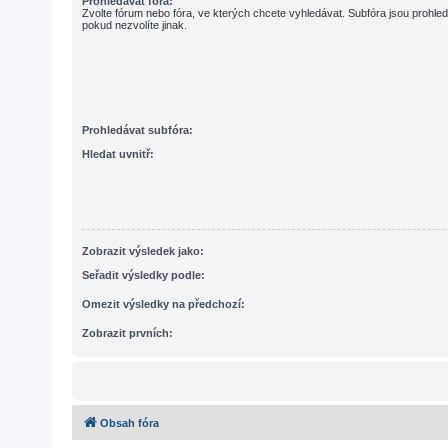
Prohledávat fóra:
Zvolte fórum nebo fóra, ve kterých chcete vyhledávat. Subfóra jsou prohle
pokud nezvolíte jinak.
Prohledávat subfóra:
Hledat uvnitř:
Zobrazit výsledek jako:
Seřadit výsledky podle:
Omezit výsledky na předchozí:
Zobrazit prvních:
Obsah fóra