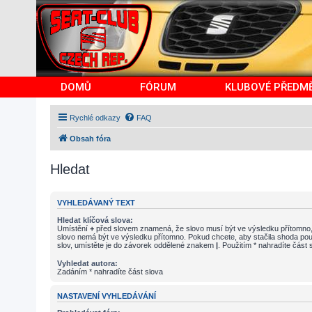
DOMŮ
FÓRUM
KLUBOVÉ PŘEDM
Rychlé odkazy
FAQ
Obsah fóra
Hledat
VYHLEDÁVANÝ TEXT
Hledat klíčová slova:
Umístění
+
před slovem znamená, že slovo musí být ve výsledku přítomno
slovo nemá být ve výsledku přítomno. Pokud chcete, aby stačila shoda pou
slov, umístěte je do závorek oddělené znakem
|
. Použitím * nahradíte část 
Vyhledat autora:
Zadáním * nahradíte část slova
NASTAVENÍ VYHLEDÁVÁNÍ