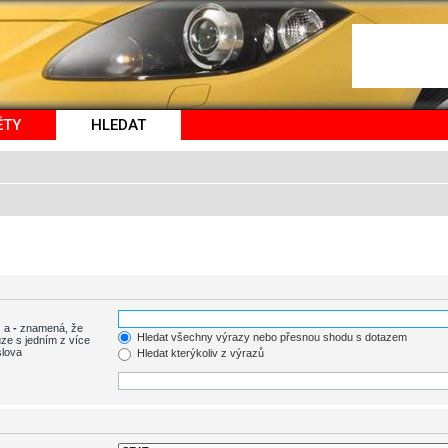
ĚTY
HLEDAT
, a
-
znamená, že
Hledat všechny výrazy nebo přesnou shodu s dotazem
ze s jedním z více
slova
Hledat kterýkoliv z výrazů