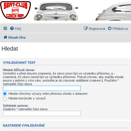
FAQ
Registrovat
Přihlásit se
Obsah fóra
Hledat
VYHLEDÁVANÝ TEXT
Hledat klíčová slova:
Umístění
+
před slovem znamená, že slovo musí být ve výsledku přítomno, a
-
znamená, že slovo nemá být ve výsledku přítomno. Pokud chcete, aby stačila shoda
pouze s jedním z více slov, umístěte je do závorek oddělené znakem
|
. Použitím *
nahradíte část slova
Hledat všechny výrazy nebo přesnou shodu s dotazem
Hledat kterýkoliv z výrazů
Vyhledat autora:
Zadáním * nahradíte část slova
NASTAVENÍ VYHLEDÁVÁNÍ