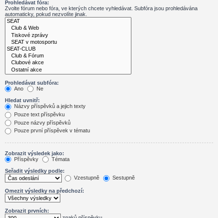
Prohledávat fóra:
Zvolte fórum nebo fóra, ve kterých chcete vyhledávat. Subfóra jsou prohledávána
automaticky, pokud nezvolíte jinak.
Prohledávat subfóra:
Ano
Ne
Hledat uvnitř:
Názvy příspěvků a jejich texty
Pouze text příspěvku
Pouze názvy příspěvků
Pouze první příspěvek v tématu
Zobrazit výsledek jako:
Příspěvky
Témata
Seřadit výsledky podle:
Vzestupně
Sestupně
Omezit výsledky na předchozí:
Zobrazit prvních:
znaků příspěvku