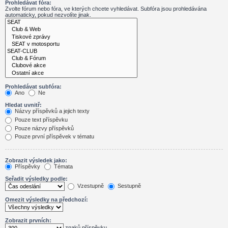
Prohledávat fóra:
Zvolte fórum nebo fóra, ve kterých chcete vyhledávat. Subfóra jsou prohledávána
automaticky, pokud nezvolíte jinak.
Prohledávat subfóra:
Ano
Ne
Hledat uvnitř:
Názvy příspěvků a jejich texty
Pouze text příspěvku
Pouze názvy příspěvků
Pouze první příspěvek v tématu
Zobrazit výsledek jako:
Příspěvky
Témata
Seřadit výsledky podle:
Vzestupně
Sestupně
Omezit výsledky na předchozí:
Zobrazit prvních:
znaků příspěvku