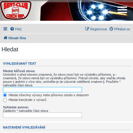
FAQ
Registrovat
Přihlásit se
Obsah fóra
Hledat
VYHLEDÁVANÝ TEXT
Hledat klíčová slova:
Umístění
+
před slovem znamená, že slovo musí být ve výsledku přítomno, a
-
znamená, že slovo nemá být ve výsledku přítomno. Pokud chcete, aby stačila shoda
pouze s jedním z více slov, umístěte je do závorek oddělené znakem
|
. Použitím *
nahradíte část slova
Hledat všechny výrazy nebo přesnou shodu s dotazem
Hledat kterýkoliv z výrazů
Vyhledat autora:
Zadáním * nahradíte část slova
NASTAVENÍ VYHLEDÁVÁNÍ