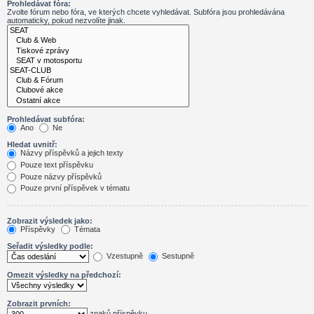
Prohledávat fóra:
Zvolte fórum nebo fóra, ve kterých chcete vyhledávat. Subfóra jsou prohledávána
automaticky, pokud nezvolíte jinak.
Prohledávat subfóra:
Ano
Ne
Hledat uvnitř:
Názvy příspěvků a jejich texty
Pouze text příspěvku
Pouze názvy příspěvků
Pouze první příspěvek v tématu
Zobrazit výsledek jako:
Příspěvky
Témata
Seřadit výsledky podle:
Vzestupně
Sestupně
Omezit výsledky na předchozí:
Zobrazit prvních:
znaků příspěvku