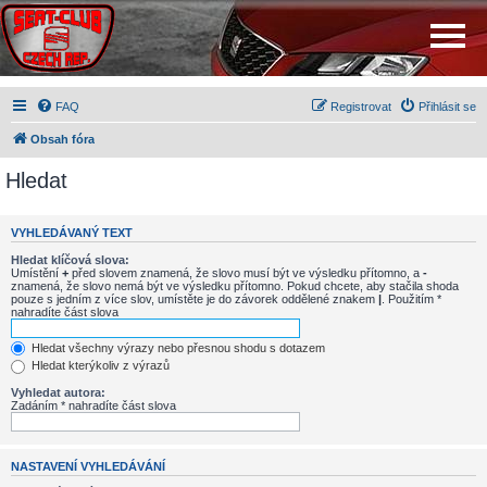
FAQ
Registrovat
Přihlásit se
Obsah fóra
Hledat
VYHLEDÁVANÝ TEXT
Hledat klíčová slova:
Umístění
+
před slovem znamená, že slovo musí být ve výsledku přítomno, a
-
znamená, že slovo nemá být ve výsledku přítomno. Pokud chcete, aby stačila shoda
pouze s jedním z více slov, umístěte je do závorek oddělené znakem
|
. Použitím *
nahradíte část slova
Hledat všechny výrazy nebo přesnou shodu s dotazem
Hledat kterýkoliv z výrazů
Vyhledat autora:
Zadáním * nahradíte část slova
NASTAVENÍ VYHLEDÁVÁNÍ