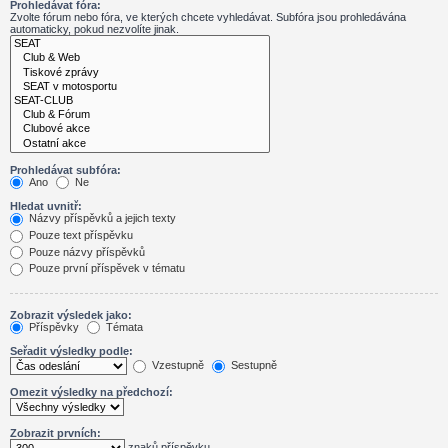
Prohledávat fóra:
Zvolte fórum nebo fóra, ve kterých chcete vyhledávat. Subfóra jsou prohledávána
automaticky, pokud nezvolíte jinak.
Prohledávat subfóra:
Ano
Ne
Hledat uvnitř:
Názvy příspěvků a jejich texty
Pouze text příspěvku
Pouze názvy příspěvků
Pouze první příspěvek v tématu
Zobrazit výsledek jako:
Příspěvky
Témata
Seřadit výsledky podle:
Vzestupně
Sestupně
Omezit výsledky na předchozí:
Zobrazit prvních:
znaků příspěvku