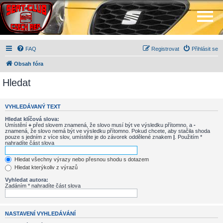
FAQ
Registrovat
Přihlásit se
Obsah fóra
Hledat
VYHLEDÁVANÝ TEXT
Hledat klíčová slova:
Umístění
+
před slovem znamená, že slovo musí být ve výsledku přítomno, a
-
znamená, že slovo nemá být ve výsledku přítomno. Pokud chcete, aby stačila shoda
pouze s jedním z více slov, umístěte je do závorek oddělené znakem
|
. Použitím *
nahradíte část slova
Hledat všechny výrazy nebo přesnou shodu s dotazem
Hledat kterýkoliv z výrazů
Vyhledat autora:
Zadáním * nahradíte část slova
NASTAVENÍ VYHLEDÁVÁNÍ