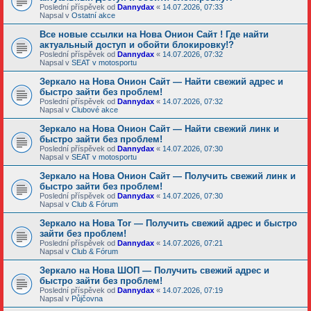
Poslední příspěvek od
Dannydax
«
14.07.2026, 07:33
Napsal v
Ostatní akce
Все новые ссылки на Нова Онион Сайт ! Где найти
актуальный доступ и обойти блокировку!?
Poslední příspěvek od
Dannydax
«
14.07.2026, 07:32
Napsal v
SEAT v motosportu
Зеркало на Нова Онион Сайт — Найти свежий адрес и
быстро зайти без проблем!
Poslední příspěvek od
Dannydax
«
14.07.2026, 07:32
Napsal v
Clubové akce
Зеркало на Нова Онион Сайт — Найти свежий линк и
быстро зайти без проблем!
Poslední příspěvek od
Dannydax
«
14.07.2026, 07:30
Napsal v
SEAT v motosportu
Зеркало на Нова Онион Сайт — Получить свежий линк и
быстро зайти без проблем!
Poslední příspěvek od
Dannydax
«
14.07.2026, 07:30
Napsal v
Club & Fórum
Зеркало на Нова Tor — Получить свежий адрес и быстро
зайти без проблем!
Poslední příspěvek od
Dannydax
«
14.07.2026, 07:21
Napsal v
Club & Fórum
Зеркало на Нова ШОП — Получить свежий адрес и
быстро зайти без проблем!
Poslední příspěvek od
Dannydax
«
14.07.2026, 07:19
Napsal v
Půjčovna