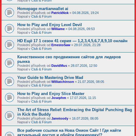
Napsal v
Club & Fórum
Homepage martianwallet ai
Poslední příspěvek od
PatrickNok
«
04.08.2026, 19:24
Napsal v
Club & Fórum
How to Play and Enjoy Level Devil
Poslední příspěvek od
Williame
«
04.08.2026, 09:53
Napsal v
Club & Fórum
HD Ещё 17 1 сезон 41 серия — 1,2,3,4,5,6,7,8,9,10 онлайн
Poslední příspěvek od
ErnestoSaw
«
29.07.2026, 21:28
Napsal v
Club & Fórum
Качественное сео продвижение сайтов для лидеров
рынка
Poslední příspěvek od
DavidMus
«
28.07.2026, 12:50
Napsal v
Club & Fórum
Your Guide to Mastering Drive Mad
Poslední příspěvek od
Williatchinson
«
21.07.2026, 08:05
Napsal v
Club & Fórum
How to Play and Enjoy Slice Master
Poslední příspěvek od
Josephm
«
17.07.2026, 11:15
Napsal v
Club & Fórum
The Art of Stress Relief: Embracing the Digital Punching Bag
in Kick the Buddy
Poslední příspěvek od
Janetoody
«
16.07.2026, 06:05
Napsal v
Club & Fórum
Все рабочие ссылки на Нова Онион Сайт ! Где найти
актуальный доступ и обойти блокировку!?