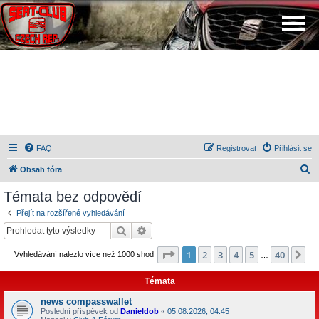
FAQ
Registrovat
Přihlásit se
H
Obsah fóra
l
Témata bez odpovědí
e
Přejít na rozšířené vyhledávání
d
Hledat
Pokročilé hledání
a
Stránka
1
z
40
1
2
3
4
5
40
Da
Vyhledávání nalezlo více než 1000 shod
t
…
Témata
news compasswallet
Poslední příspěvek od
Danieldob
«
05.08.2026, 04:45