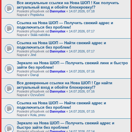
Все акиуальные ссылки на Нова ШОП ! Как получить
актуальный вход и обойти блокировку!?
Poslední příspěvek od
Dannydax
«
14.07.2026, 07:18
Napsal v
Poptávka
Ссылка на Нова ШОП — Получить свежий адрес и
подключиться без проблем!
Poslední příspěvek od
Dannydax
«
14.07.2026, 07:17
Napsal v
Stálá nabídka
Ссылка на Нова ШОП — Найти свежий адрес и
подключиться без проблем!
Poslední příspěvek od
Dannydax
«
14.07.2026, 07:17
Napsal v
Jiné
Зеркало на Нова ШОП — Получить свежий линк и быстро
зайти без проблем!
Poslední příspěvek od
Dannydax
«
14.07.2026, 07:16
Napsal v
Daruji
Все доверенные ссылки на Нова ШОП ! Где найти
актуальный вход и обойти блокировку!?
Poslední příspěvek od
Dannydax
«
14.07.2026, 07:16
Napsal v
Ozvučení
Ссылка на Нова ШОП — Найти свежий адрес и
подключиться без проблем!
Poslední příspěvek od
Dannydax
«
14.07.2026, 07:15
Napsal v
Kola, pneu
Зеркало на Нова ШОП — Получить свежий адрес и
быстро зайти без проблем!
Poslední příspěvek od
Dannydax
«
14.07.2026, 07:14