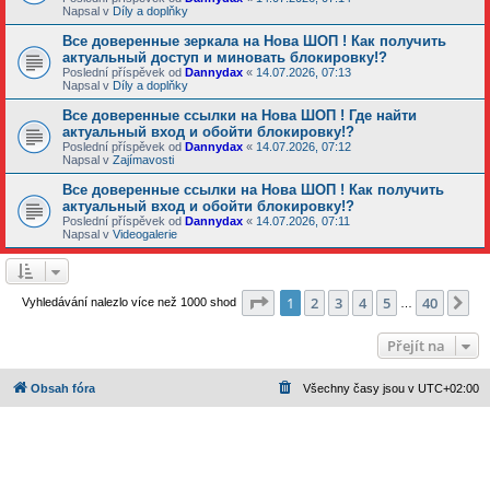
Napsal v
Díly a doplňky
Все доверенные зеркала на Нова ШОП ! Как получить
актуальный доступ и миновать блокировку!?
Poslední příspěvek od
Dannydax
«
14.07.2026, 07:13
Napsal v
Díly a doplňky
Все доверенные ссылки на Нова ШОП ! Где найти
актуальный вход и обойти блокировку!?
Poslední příspěvek od
Dannydax
«
14.07.2026, 07:12
Napsal v
Zajímavosti
Все доверенные ссылки на Нова ШОП ! Как получить
актуальный вход и обойти блокировку!?
Poslední příspěvek od
Dannydax
«
14.07.2026, 07:11
Napsal v
Videogalerie
Stránka
1
z
40
1
2
3
4
5
40
Da
Vyhledávání nalezlo více než 1000 shod
…
Přejít na
Obsah fóra
Všechny časy jsou v
UTC+02:00