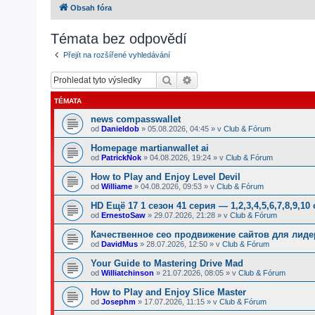
Obsah fóra
Témata bez odpovědí
Přejít na rozšířené vyhledávání
Hledat
Pokročilé hledání
TÉMATA
news compasswallet
od
Danieldob
»
05.08.2026, 04:45
» v
Club & Fórum
Homepage martianwallet ai
od
PatrickNok
»
04.08.2026, 19:24
» v
Club & Fórum
How to Play and Enjoy Level Devil
od
Williame
»
04.08.2026, 09:53
» v
Club & Fórum
HD Ещё 17 1 сезон 41 серия — 1,2,3,4,5,6,7,8,9,10
od
ErnestoSaw
»
29.07.2026, 21:28
» v
Club & Fórum
Качественное сео продвижение сайтов для лид
od
DavidMus
»
28.07.2026, 12:50
» v
Club & Fórum
Your Guide to Mastering Drive Mad
od
Williatchinson
»
21.07.2026, 08:05
» v
Club & Fórum
How to Play and Enjoy Slice Master
od
Josephm
»
17.07.2026, 11:15
» v
Club & Fórum