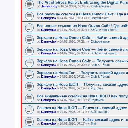
The Art of Stress Relief: Embracing the Digital Pu
od
Janetoody
»
16.07.2026, 06:05
» v
Club & Fórum
Все рабочие ссылки на Нова Онион Сайт ! Где н
od
Dannydax
»
14.07.2026, 07:33
» v
Ostatní akce
Все новые ссылки на Нова Онион Сайт ! Где най
od
Dannydax
»
14.07.2026, 07:32
» v
SEAT v motosportu
Зеркало на Нова Онион Сайт — Найти свежий ад
od
Dannydax
»
14.07.2026, 07:32
» v
Clubové akce
Зеркало на Нова Онион Сайт — Найти свежий ли
od
Dannydax
»
14.07.2026, 07:30
» v
SEAT v motosportu
Зеркало на Нова Онион Сайт — Получить свежий
od
Dannydax
»
14.07.2026, 07:30
» v
Club & Fórum
Зеркало на Нова Tor — Получить свежий адрес и
od
Dannydax
»
14.07.2026, 07:21
» v
Club & Fórum
Зеркало на Нова ШОП — Получить свежий адрес 
od
Dannydax
»
14.07.2026, 07:19
» v
Půjčovna
Все акиуальные ссылки на Нова ШОП ! Как полу
od
Dannydax
»
14.07.2026, 07:18
» v
Poptávka
Ссылка на Нова ШОП — Получить свежий адрес 
od
Dannydax
»
14.07.2026, 07:17
» v
Stálá nabídka
Ссылка на Нова ШОП — Найти свежий адрес и п
od
Dannydax
»
14.07.2026, 07:17
» v
Jiné