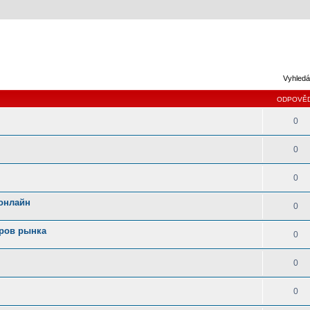
Vyhledá
ODPOVĚD
0
0
0
 онлайн
0
еров рынка
0
0
0