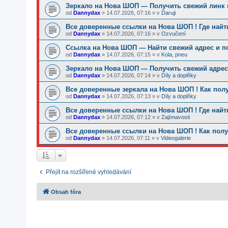
Зеркало на Нова ШОП — Получить свежий линк и
od
Dannydax
»
14.07.2026, 07:16
» v
Daruji
Все доверенные ссылки на Нова ШОП ! Где найт
od
Dannydax
»
14.07.2026, 07:16
» v
Ozvučení
Ссылка на Нова ШОП — Найти свежий адрес и п
od
Dannydax
»
14.07.2026, 07:15
» v
Kola, pneu
Зеркало на Нова ШОП — Получить свежий адрес 
od
Dannydax
»
14.07.2026, 07:14
» v
Díly a doplňky
Все доверенные зеркала на Нова ШОП ! Как пол
od
Dannydax
»
14.07.2026, 07:13
» v
Díly a doplňky
Все доверенные ссылки на Нова ШОП ! Где найт
od
Dannydax
»
14.07.2026, 07:12
» v
Zajímavosti
Все доверенные ссылки на Нова ШОП ! Как полу
od
Dannydax
»
14.07.2026, 07:11
» v
Videogalerie
Přejít na rozšířené vyhledávání
Obsah fóra