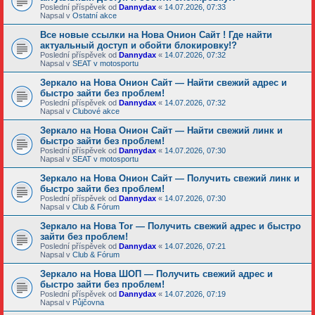
Poslední příspěvek od
Dannydax
«
14.07.2026, 07:33
Napsal v
Ostatní akce
Все новые ссылки на Нова Онион Сайт ! Где найти
актуальный доступ и обойти блокировку!?
Poslední příspěvek od
Dannydax
«
14.07.2026, 07:32
Napsal v
SEAT v motosportu
Зеркало на Нова Онион Сайт — Найти свежий адрес и
быстро зайти без проблем!
Poslední příspěvek od
Dannydax
«
14.07.2026, 07:32
Napsal v
Clubové akce
Зеркало на Нова Онион Сайт — Найти свежий линк и
быстро зайти без проблем!
Poslední příspěvek od
Dannydax
«
14.07.2026, 07:30
Napsal v
SEAT v motosportu
Зеркало на Нова Онион Сайт — Получить свежий линк и
быстро зайти без проблем!
Poslední příspěvek od
Dannydax
«
14.07.2026, 07:30
Napsal v
Club & Fórum
Зеркало на Нова Tor — Получить свежий адрес и быстро
зайти без проблем!
Poslední příspěvek od
Dannydax
«
14.07.2026, 07:21
Napsal v
Club & Fórum
Зеркало на Нова ШОП — Получить свежий адрес и
быстро зайти без проблем!
Poslední příspěvek od
Dannydax
«
14.07.2026, 07:19
Napsal v
Půjčovna