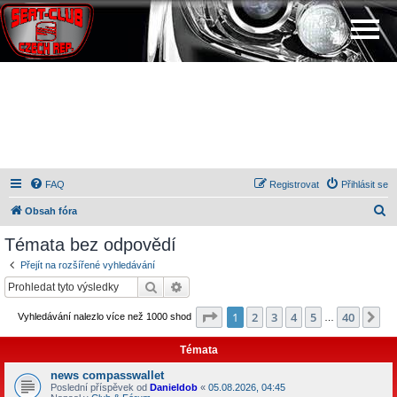
FAQ
Registrovat
Přihlásit se
H
Obsah fóra
l
Témata bez odpovědí
e
Přejít na rozšířené vyhledávání
d
Hledat
Pokročilé hledání
a
Stránka
1
z
40
1
2
3
4
5
40
Da
Vyhledávání nalezlo více než 1000 shod
t
…
Témata
news compasswallet
Poslední příspěvek od
Danieldob
«
05.08.2026, 04:45