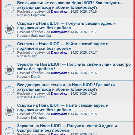
Все акиуальные ссылки на Нова ШОП ! Как получить
актуальный вход и обойти блокировку!?
Poslední příspěvek od
Dannydax
«
14.07.2026, 07:18
Napsal v
Poptávka
Ссылка на Нова ШОП — Получить свежий адрес и
подключиться без проблем!
Poslední příspěvek od
Dannydax
«
14.07.2026, 07:17
Napsal v
Stálá nabídka
Ссылка на Нова ШОП — Найти свежий адрес и
подключиться без проблем!
Poslední příspěvek od
Dannydax
«
14.07.2026, 07:17
Napsal v
Jiné
Зеркало на Нова ШОП — Получить свежий линк и быстро
зайти без проблем!
Poslední příspěvek od
Dannydax
«
14.07.2026, 07:16
Napsal v
Daruji
Все доверенные ссылки на Нова ШОП ! Где найти
актуальный вход и обойти блокировку!?
Poslední příspěvek od
Dannydax
«
14.07.2026, 07:16
Napsal v
Ozvučení
Ссылка на Нова ШОП — Найти свежий адрес и
подключиться без проблем!
Poslední příspěvek od
Dannydax
«
14.07.2026, 07:15
Napsal v
Kola, pneu
Зеркало на Нова ШОП — Получить свежий адрес и
быстро зайти без проблем!
Poslední příspěvek od
Dannydax
«
14.07.2026, 07:14