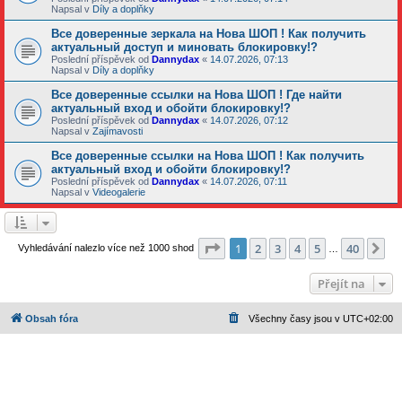
Napsal v
Díly a doplňky
Все доверенные зеркала на Нова ШОП ! Как получить
актуальный доступ и миновать блокировку!?
Poslední příspěvek od
Dannydax
«
14.07.2026, 07:13
Napsal v
Díly a doplňky
Все доверенные ссылки на Нова ШОП ! Где найти
актуальный вход и обойти блокировку!?
Poslední příspěvek od
Dannydax
«
14.07.2026, 07:12
Napsal v
Zajímavosti
Все доверенные ссылки на Нова ШОП ! Как получить
актуальный вход и обойти блокировку!?
Poslední příspěvek od
Dannydax
«
14.07.2026, 07:11
Napsal v
Videogalerie
Stránka
1
z
40
1
2
3
4
5
40
Da
Vyhledávání nalezlo více než 1000 shod
…
Přejít na
Obsah fóra
Všechny časy jsou v
UTC+02:00