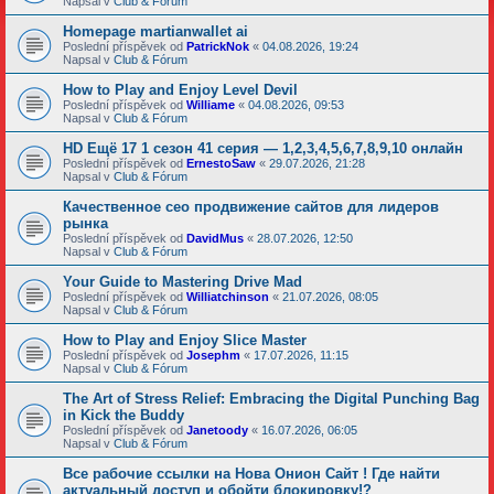
Napsal v
Club & Fórum
Homepage martianwallet ai
Poslední příspěvek od
PatrickNok
«
04.08.2026, 19:24
Napsal v
Club & Fórum
How to Play and Enjoy Level Devil
Poslední příspěvek od
Williame
«
04.08.2026, 09:53
Napsal v
Club & Fórum
HD Ещё 17 1 сезон 41 серия — 1,2,3,4,5,6,7,8,9,10 онлайн
Poslední příspěvek od
ErnestoSaw
«
29.07.2026, 21:28
Napsal v
Club & Fórum
Качественное сео продвижение сайтов для лидеров
рынка
Poslední příspěvek od
DavidMus
«
28.07.2026, 12:50
Napsal v
Club & Fórum
Your Guide to Mastering Drive Mad
Poslední příspěvek od
Williatchinson
«
21.07.2026, 08:05
Napsal v
Club & Fórum
How to Play and Enjoy Slice Master
Poslední příspěvek od
Josephm
«
17.07.2026, 11:15
Napsal v
Club & Fórum
The Art of Stress Relief: Embracing the Digital Punching Bag
in Kick the Buddy
Poslední příspěvek od
Janetoody
«
16.07.2026, 06:05
Napsal v
Club & Fórum
Все рабочие ссылки на Нова Онион Сайт ! Где найти
актуальный доступ и обойти блокировку!?