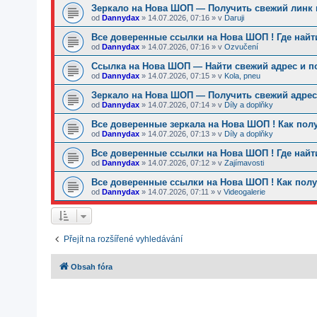
Зеркало на Нова ШОП — Получить свежий линк и
od
Dannydax
»
14.07.2026, 07:16
» v
Daruji
Все доверенные ссылки на Нова ШОП ! Где найт
od
Dannydax
»
14.07.2026, 07:16
» v
Ozvučení
Ссылка на Нова ШОП — Найти свежий адрес и п
od
Dannydax
»
14.07.2026, 07:15
» v
Kola, pneu
Зеркало на Нова ШОП — Получить свежий адрес 
od
Dannydax
»
14.07.2026, 07:14
» v
Díly a doplňky
Все доверенные зеркала на Нова ШОП ! Как пол
od
Dannydax
»
14.07.2026, 07:13
» v
Díly a doplňky
Все доверенные ссылки на Нова ШОП ! Где найт
od
Dannydax
»
14.07.2026, 07:12
» v
Zajímavosti
Все доверенные ссылки на Нова ШОП ! Как полу
od
Dannydax
»
14.07.2026, 07:11
» v
Videogalerie
Přejít na rozšířené vyhledávání
Obsah fóra