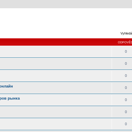
Vyhledá
ODPOVĚD
0
0
0
 онлайн
0
еров рынка
0
0
0