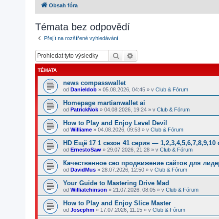
Obsah fóra
Témata bez odpovědí
Přejít na rozšířené vyhledávání
Hledat
Pokročilé hledání
TÉMATA
news compasswallet
od
Danieldob
»
05.08.2026, 04:45
» v
Club & Fórum
Homepage martianwallet ai
od
PatrickNok
»
04.08.2026, 19:24
» v
Club & Fórum
How to Play and Enjoy Level Devil
od
Williame
»
04.08.2026, 09:53
» v
Club & Fórum
HD Ещё 17 1 сезон 41 серия — 1,2,3,4,5,6,7,8,9,10
od
ErnestoSaw
»
29.07.2026, 21:28
» v
Club & Fórum
Качественное сео продвижение сайтов для лид
od
DavidMus
»
28.07.2026, 12:50
» v
Club & Fórum
Your Guide to Mastering Drive Mad
od
Williatchinson
»
21.07.2026, 08:05
» v
Club & Fórum
How to Play and Enjoy Slice Master
od
Josephm
»
17.07.2026, 11:15
» v
Club & Fórum