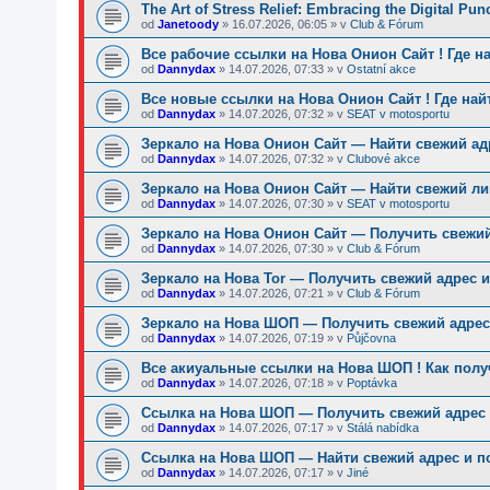
The Art of Stress Relief: Embracing the Digital Pu
od
Janetoody
»
16.07.2026, 06:05
» v
Club & Fórum
Все рабочие ссылки на Нова Онион Сайт ! Где н
od
Dannydax
»
14.07.2026, 07:33
» v
Ostatní akce
Все новые ссылки на Нова Онион Сайт ! Где най
od
Dannydax
»
14.07.2026, 07:32
» v
SEAT v motosportu
Зеркало на Нова Онион Сайт — Найти свежий ад
od
Dannydax
»
14.07.2026, 07:32
» v
Clubové akce
Зеркало на Нова Онион Сайт — Найти свежий ли
od
Dannydax
»
14.07.2026, 07:30
» v
SEAT v motosportu
Зеркало на Нова Онион Сайт — Получить свежий
od
Dannydax
»
14.07.2026, 07:30
» v
Club & Fórum
Зеркало на Нова Tor — Получить свежий адрес и
od
Dannydax
»
14.07.2026, 07:21
» v
Club & Fórum
Зеркало на Нова ШОП — Получить свежий адрес 
od
Dannydax
»
14.07.2026, 07:19
» v
Půjčovna
Все акиуальные ссылки на Нова ШОП ! Как полу
od
Dannydax
»
14.07.2026, 07:18
» v
Poptávka
Ссылка на Нова ШОП — Получить свежий адрес 
od
Dannydax
»
14.07.2026, 07:17
» v
Stálá nabídka
Ссылка на Нова ШОП — Найти свежий адрес и п
od
Dannydax
»
14.07.2026, 07:17
» v
Jiné