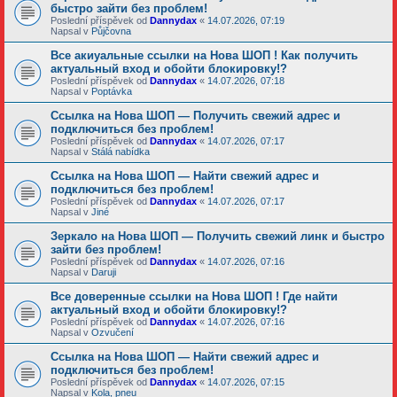
быстро зайти без проблем!
Poslední příspěvek od
Dannydax
«
14.07.2026, 07:19
Napsal v
Půjčovna
Все акиуальные ссылки на Нова ШОП ! Как получить
актуальный вход и обойти блокировку!?
Poslední příspěvek od
Dannydax
«
14.07.2026, 07:18
Napsal v
Poptávka
Ссылка на Нова ШОП — Получить свежий адрес и
подключиться без проблем!
Poslední příspěvek od
Dannydax
«
14.07.2026, 07:17
Napsal v
Stálá nabídka
Ссылка на Нова ШОП — Найти свежий адрес и
подключиться без проблем!
Poslední příspěvek od
Dannydax
«
14.07.2026, 07:17
Napsal v
Jiné
Зеркало на Нова ШОП — Получить свежий линк и быстро
зайти без проблем!
Poslední příspěvek od
Dannydax
«
14.07.2026, 07:16
Napsal v
Daruji
Все доверенные ссылки на Нова ШОП ! Где найти
актуальный вход и обойти блокировку!?
Poslední příspěvek od
Dannydax
«
14.07.2026, 07:16
Napsal v
Ozvučení
Ссылка на Нова ШОП — Найти свежий адрес и
подключиться без проблем!
Poslední příspěvek od
Dannydax
«
14.07.2026, 07:15
Napsal v
Kola, pneu