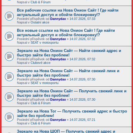
Napsal v
Club & Fórum
Все рабочие ссылки на Нова Онион Сайт ! Где найти
актуальный доступ и обойти блокировку!?
Poslední příspěvek od
Dannydax
«
14.07.2026, 07:33
Napsal v
Ostatní akce
Все новые ссылки на Нова Онион Сайт ! Где найти
актуальный доступ и обойти блокировку!?
Poslední příspěvek od
Dannydax
«
14.07.2026, 07:32
Napsal v
SEAT v motosportu
Зеркало на Нова Онион Сайт — Найти свежий адрес и
быстро зайти без проблем!
Poslední příspěvek od
Dannydax
«
14.07.2026, 07:32
Napsal v
Clubové akce
Зеркало на Нова Онион Сайт — Найти свежий линк и
быстро зайти без проблем!
Poslední příspěvek od
Dannydax
«
14.07.2026, 07:30
Napsal v
SEAT v motosportu
Зеркало на Нова Онион Сайт — Получить свежий линк и
быстро зайти без проблем!
Poslední příspěvek od
Dannydax
«
14.07.2026, 07:30
Napsal v
Club & Fórum
Зеркало на Нова Tor — Получить свежий адрес и быстро
зайти без проблем!
Poslední příspěvek od
Dannydax
«
14.07.2026, 07:21
Napsal v
Club & Fórum
Зеркало на Нова ШОП — Получить свежий адрес и