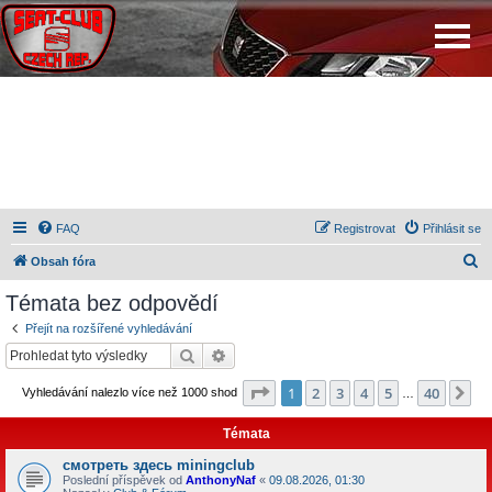
FAQ
Registrovat
Přihlásit se
H
Obsah fóra
l
Témata bez odpovědí
e
Přejít na rozšířené vyhledávání
d
Hledat
Pokročilé hledání
a
Stránka
1
z
40
1
2
3
4
5
40
Da
Vyhledávání nalezlo více než 1000 shod
t
…
Témata
смотреть здесь miningclub
Poslední příspěvek od
AnthonyNaf
«
09.08.2026, 01:30