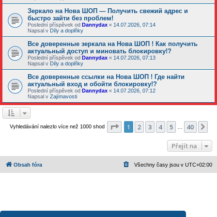
Зеркало на Нова ШОП — Получить свежий адрес и
быстро зайти без проблем!
Poslední příspěvek od
Dannydax
«
14.07.2026, 07:14
Napsal v
Díly a doplňky
Все доверенные зеркала на Нова ШОП ! Как получить
актуальный доступ и миновать блокировку!?
Poslední příspěvek od
Dannydax
«
14.07.2026, 07:13
Napsal v
Díly a doplňky
Все доверенные ссылки на Нова ШОП ! Где найти
актуальный вход и обойти блокировку!?
Poslední příspěvek od
Dannydax
«
14.07.2026, 07:12
Napsal v
Zajímavosti
Stránka
1
z
40
1
2
3
4
5
40
Da
Vyhledávání nalezlo více než 1000 shod
…
Přejít na
Obsah fóra
Všechny časy jsou v
UTC+02:00