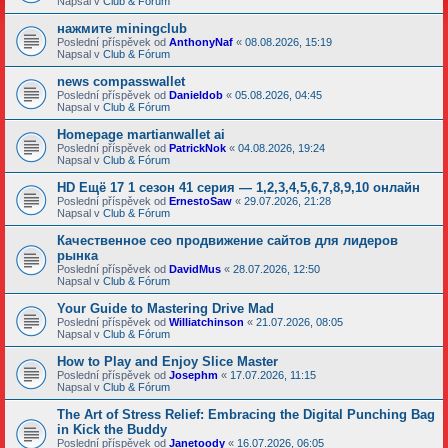
Napsal v
Club & Fórum
нажмите miningclub
Poslední příspěvek od
AnthonyNaf
«
08.08.2026, 15:19
Napsal v
Club & Fórum
news compasswallet
Poslední příspěvek od
Danieldob
«
05.08.2026, 04:45
Napsal v
Club & Fórum
Homepage martianwallet ai
Poslední příspěvek od
PatrickNok
«
04.08.2026, 19:24
Napsal v
Club & Fórum
HD Ещё 17 1 сезон 41 серия — 1,2,3,4,5,6,7,8,9,10 онлайн
Poslední příspěvek od
ErnestoSaw
«
29.07.2026, 21:28
Napsal v
Club & Fórum
Качественное сео продвижение сайтов для лидеров
рынка
Poslední příspěvek od
DavidMus
«
28.07.2026, 12:50
Napsal v
Club & Fórum
Your Guide to Mastering Drive Mad
Poslední příspěvek od
Williatchinson
«
21.07.2026, 08:05
Napsal v
Club & Fórum
How to Play and Enjoy Slice Master
Poslední příspěvek od
Josephm
«
17.07.2026, 11:15
Napsal v
Club & Fórum
The Art of Stress Relief: Embracing the Digital Punching Bag
in Kick the Buddy
Poslední příspěvek od
Janetoody
«
16.07.2026, 06:05