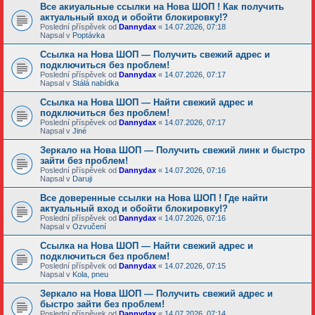
Все акиуальные ссылки на Нова ШОП ! Как получить
актуальный вход и обойти блокировку!?
Poslední příspěvek od
Dannydax
«
14.07.2026, 07:18
Napsal v
Poptávka
Ссылка на Нова ШОП — Получить свежий адрес и
подключиться без проблем!
Poslední příspěvek od
Dannydax
«
14.07.2026, 07:17
Napsal v
Stálá nabídka
Ссылка на Нова ШОП — Найти свежий адрес и
подключиться без проблем!
Poslední příspěvek od
Dannydax
«
14.07.2026, 07:17
Napsal v
Jiné
Зеркало на Нова ШОП — Получить свежий линк и быстро
зайти без проблем!
Poslední příspěvek od
Dannydax
«
14.07.2026, 07:16
Napsal v
Daruji
Все доверенные ссылки на Нова ШОП ! Где найти
актуальный вход и обойти блокировку!?
Poslední příspěvek od
Dannydax
«
14.07.2026, 07:16
Napsal v
Ozvučení
Ссылка на Нова ШОП — Найти свежий адрес и
подключиться без проблем!
Poslední příspěvek od
Dannydax
«
14.07.2026, 07:15
Napsal v
Kola, pneu
Зеркало на Нова ШОП — Получить свежий адрес и
быстро зайти без проблем!
Poslední příspěvek od
Dannydax
«
14.07.2026, 07:14