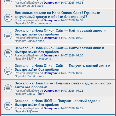
Poslední příspěvek od
Dannydax
«
14.07.2026, 07:33
Napsal v
Ostatní akce
Все новые ссылки на Нова Онион Сайт ! Где найти
актуальный доступ и обойти блокировку!?
Poslední příspěvek od
Dannydax
«
14.07.2026, 07:32
Napsal v
SEAT v motosportu
Зеркало на Нова Онион Сайт — Найти свежий адрес и
быстро зайти без проблем!
Poslední příspěvek od
Dannydax
«
14.07.2026, 07:32
Napsal v
Clubové akce
Зеркало на Нова Онион Сайт — Найти свежий линк и
быстро зайти без проблем!
Poslední příspěvek od
Dannydax
«
14.07.2026, 07:30
Napsal v
SEAT v motosportu
Зеркало на Нова Онион Сайт — Получить свежий линк и
быстро зайти без проблем!
Poslední příspěvek od
Dannydax
«
14.07.2026, 07:30
Napsal v
Club & Fórum
Зеркало на Нова Tor — Получить свежий адрес и быстро
зайти без проблем!
Poslední příspěvek od
Dannydax
«
14.07.2026, 07:21
Napsal v
Club & Fórum
Зеркало на Нова ШОП — Получить свежий адрес и
быстро зайти без проблем!
Poslední příspěvek od
Dannydax
«
14.07.2026, 07:19
Napsal v
Půjčovna