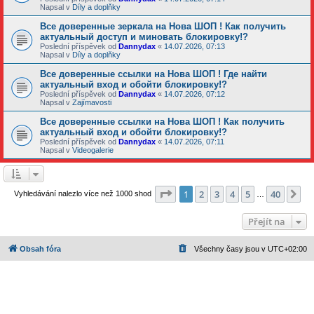
Napsal v
Díly a doplňky
Все доверенные зеркала на Нова ШОП ! Как получить
актуальный доступ и миновать блокировку!?
Poslední příspěvek od
Dannydax
«
14.07.2026, 07:13
Napsal v
Díly a doplňky
Все доверенные ссылки на Нова ШОП ! Где найти
актуальный вход и обойти блокировку!?
Poslední příspěvek od
Dannydax
«
14.07.2026, 07:12
Napsal v
Zajímavosti
Все доверенные ссылки на Нова ШОП ! Как получить
актуальный вход и обойти блокировку!?
Poslední příspěvek od
Dannydax
«
14.07.2026, 07:11
Napsal v
Videogalerie
Stránka
1
z
40
1
2
3
4
5
40
Da
Vyhledávání nalezlo více než 1000 shod
…
Přejít na
Obsah fóra
Všechny časy jsou v
UTC+02:00