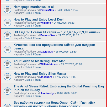
Napsal v
Club & Fórum
Homepage martianwallet ai
Poslední příspěvek od
PatrickNok
«
04.08.2026, 19:24
Napsal v
Club & Fórum
How to Play and Enjoy Level Devil
Poslední příspěvek od
Williame
«
04.08.2026, 09:53
Napsal v
Club & Fórum
HD Ещё 17 1 сезон 41 серия — 1,2,3,4,5,6,7,8,9,10 онлайн
Poslední příspěvek od
ErnestoSaw
«
29.07.2026, 21:28
Napsal v
Club & Fórum
Качественное сео продвижение сайтов для лидеров
рынка
Poslední příspěvek od
DavidMus
«
28.07.2026, 12:50
Napsal v
Club & Fórum
Your Guide to Mastering Drive Mad
Poslední příspěvek od
Williatchinson
«
21.07.2026, 08:05
Napsal v
Club & Fórum
How to Play and Enjoy Slice Master
Poslední příspěvek od
Josephm
«
17.07.2026, 11:15
Napsal v
Club & Fórum
The Art of Stress Relief: Embracing the Digital Punching Bag
in Kick the Buddy
Poslední příspěvek od
Janetoody
«
16.07.2026, 06:05
Napsal v
Club & Fórum
Все рабочие ссылки на Нова Онион Сайт ! Где найти
актуальный доступ и обойти блокировку!?