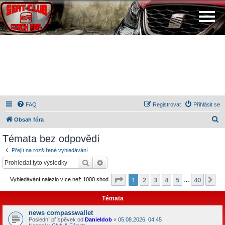
FAQ
Registrovat
Přihlásit se
H
Obsah fóra
l
Témata bez odpovědí
e
Přejít na rozšířené vyhledávání
d
Hledat
Pokročilé hledání
a
Stránka
1
z
40
1
2
3
4
5
40
Da
Vyhledávání nalezlo více než 1000 shod
t
…
Témata
news compasswallet
Poslední příspěvek od
Danieldob
«
05.08.2026, 04:45