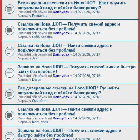
Все акиуальные ссылки на Нова ШОП ! Как получить
актуальный вход и обойти блокировку!?
Poslední příspěvek od
Dannydax
«
14.07.2026, 07:18
Napsal v
Poptávka
Ссылка на Нова ШОП — Получить свежий адрес и
подключиться без проблем!
Poslední příspěvek od
Dannydax
«
14.07.2026, 07:17
Napsal v
Stálá nabídka
Ссылка на Нова ШОП — Найти свежий адрес и
подключиться без проблем!
Poslední příspěvek od
Dannydax
«
14.07.2026, 07:17
Napsal v
Jiné
Зеркало на Нова ШОП — Получить свежий линк и быстро
зайти без проблем!
Poslední příspěvek od
Dannydax
«
14.07.2026, 07:16
Napsal v
Daruji
Все доверенные ссылки на Нова ШОП ! Где найти
актуальный вход и обойти блокировку!?
Poslední příspěvek od
Dannydax
«
14.07.2026, 07:16
Napsal v
Ozvučení
Ссылка на Нова ШОП — Найти свежий адрес и
подключиться без проблем!
Poslední příspěvek od
Dannydax
«
14.07.2026, 07:15
Napsal v
Kola, pneu
Зеркало на Нова ШОП — Получить свежий адрес и
быстро зайти без проблем!
Poslední příspěvek od
Dannydax
«
14.07.2026, 07:14