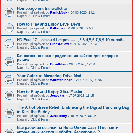
Napsal v
Club & Fórum
Homepage martianwallet ai
Poslední příspěvek od
PatrickNok
«
04.08.2026, 19:24
Napsal v
Club & Fórum
How to Play and Enjoy Level Devil
Poslední příspěvek od
Williame
«
04.08.2026, 09:53
Napsal v
Club & Fórum
HD Ещё 17 1 сезон 41 серия — 1,2,3,4,5,6,7,8,9,10 онлайн
Poslední příspěvek od
ErnestoSaw
«
29.07.2026, 21:28
Napsal v
Club & Fórum
Качественное сео продвижение сайтов для лидеров
рынка
Poslední příspěvek od
DavidMus
«
28.07.2026, 12:50
Napsal v
Club & Fórum
Your Guide to Mastering Drive Mad
Poslední příspěvek od
Williatchinson
«
21.07.2026, 08:05
Napsal v
Club & Fórum
How to Play and Enjoy Slice Master
Poslední příspěvek od
Josephm
«
17.07.2026, 11:15
Napsal v
Club & Fórum
The Art of Stress Relief: Embracing the Digital Punching Bag
in Kick the Buddy
Poslední příspěvek od
Janetoody
«
16.07.2026, 06:05
Napsal v
Club & Fórum
Все рабочие ссылки на Нова Онион Сайт ! Где найти
актуальный доступ и обойти блокировку!?