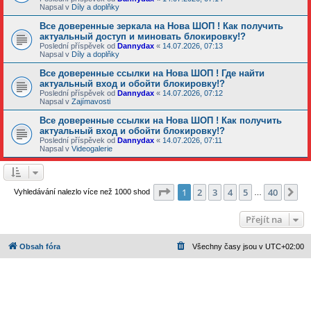
Napsal v
Díly a doplňky
Все доверенные зеркала на Нова ШОП ! Как получить
актуальный доступ и миновать блокировку!?
Poslední příspěvek od
Dannydax
«
14.07.2026, 07:13
Napsal v
Díly a doplňky
Все доверенные ссылки на Нова ШОП ! Где найти
актуальный вход и обойти блокировку!?
Poslední příspěvek od
Dannydax
«
14.07.2026, 07:12
Napsal v
Zajímavosti
Все доверенные ссылки на Нова ШОП ! Как получить
актуальный вход и обойти блокировку!?
Poslední příspěvek od
Dannydax
«
14.07.2026, 07:11
Napsal v
Videogalerie
Stránka
1
z
40
1
2
3
4
5
40
Da
Vyhledávání nalezlo více než 1000 shod
…
Přejít na
Obsah fóra
Všechny časy jsou v
UTC+02:00