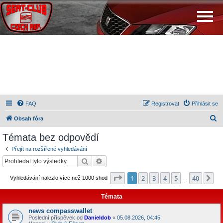
FAQ
Registrovat
Přihlásit se
H
Obsah fóra
l
Témata bez odpovědí
e
Přejít na rozšířené vyhledávání
d
Hledat
Pokročilé hledání
a
Stránka
1
z
40
1
2
3
4
5
40
Da
Vyhledávání nalezlo více než 1000 shod
t
…
Témata
news compasswallet
Poslední příspěvek od
Danieldob
«
05.08.2026, 04:45