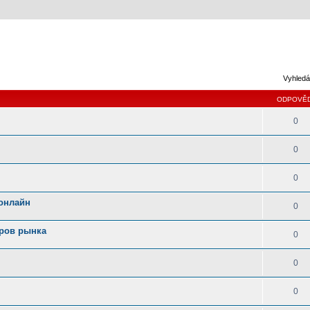
Vyhledá
ODPOVĚD
0
0
0
 онлайн
0
еров рынка
0
0
0