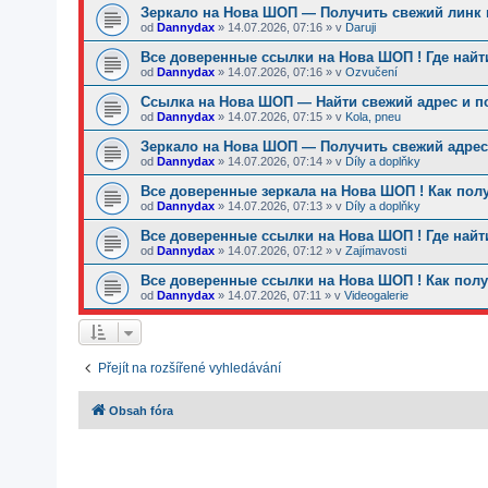
Зеркало на Нова ШОП — Получить свежий линк и
od
Dannydax
»
14.07.2026, 07:16
» v
Daruji
Все доверенные ссылки на Нова ШОП ! Где найт
od
Dannydax
»
14.07.2026, 07:16
» v
Ozvučení
Ссылка на Нова ШОП — Найти свежий адрес и п
od
Dannydax
»
14.07.2026, 07:15
» v
Kola, pneu
Зеркало на Нова ШОП — Получить свежий адрес 
od
Dannydax
»
14.07.2026, 07:14
» v
Díly a doplňky
Все доверенные зеркала на Нова ШОП ! Как пол
od
Dannydax
»
14.07.2026, 07:13
» v
Díly a doplňky
Все доверенные ссылки на Нова ШОП ! Где найт
od
Dannydax
»
14.07.2026, 07:12
» v
Zajímavosti
Все доверенные ссылки на Нова ШОП ! Как полу
od
Dannydax
»
14.07.2026, 07:11
» v
Videogalerie
Přejít na rozšířené vyhledávání
Obsah fóra