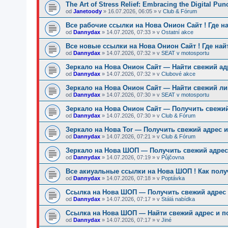
The Art of Stress Relief: Embracing the Digital Pu
od
Janetoody
»
16.07.2026, 06:05
» v
Club & Fórum
Все рабочие ссылки на Нова Онион Сайт ! Где н
od
Dannydax
»
14.07.2026, 07:33
» v
Ostatní akce
Все новые ссылки на Нова Онион Сайт ! Где най
od
Dannydax
»
14.07.2026, 07:32
» v
SEAT v motosportu
Зеркало на Нова Онион Сайт — Найти свежий ад
od
Dannydax
»
14.07.2026, 07:32
» v
Clubové akce
Зеркало на Нова Онион Сайт — Найти свежий ли
od
Dannydax
»
14.07.2026, 07:30
» v
SEAT v motosportu
Зеркало на Нова Онион Сайт — Получить свежий
od
Dannydax
»
14.07.2026, 07:30
» v
Club & Fórum
Зеркало на Нова Tor — Получить свежий адрес и
od
Dannydax
»
14.07.2026, 07:21
» v
Club & Fórum
Зеркало на Нова ШОП — Получить свежий адрес 
od
Dannydax
»
14.07.2026, 07:19
» v
Půjčovna
Все акиуальные ссылки на Нова ШОП ! Как полу
od
Dannydax
»
14.07.2026, 07:18
» v
Poptávka
Ссылка на Нова ШОП — Получить свежий адрес 
od
Dannydax
»
14.07.2026, 07:17
» v
Stálá nabídka
Ссылка на Нова ШОП — Найти свежий адрес и п
od
Dannydax
»
14.07.2026, 07:17
» v
Jiné