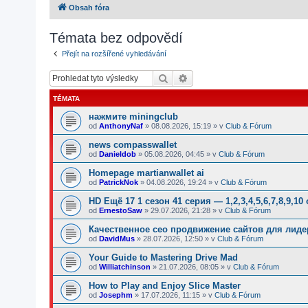
Obsah fóra
Témata bez odpovědí
Přejít na rozšířené vyhledávání
Hledat
Pokročilé hledání
TÉMATA
нажмите miningclub
od
AnthonyNaf
»
08.08.2026, 15:19
» v
Club & Fórum
news compasswallet
od
Danieldob
»
05.08.2026, 04:45
» v
Club & Fórum
Homepage martianwallet ai
od
PatrickNok
»
04.08.2026, 19:24
» v
Club & Fórum
HD Ещё 17 1 сезон 41 серия — 1,2,3,4,5,6,7,8,9,10
od
ErnestoSaw
»
29.07.2026, 21:28
» v
Club & Fórum
Качественное сео продвижение сайтов для лид
od
DavidMus
»
28.07.2026, 12:50
» v
Club & Fórum
Your Guide to Mastering Drive Mad
od
Williatchinson
»
21.07.2026, 08:05
» v
Club & Fórum
How to Play and Enjoy Slice Master
od
Josephm
»
17.07.2026, 11:15
» v
Club & Fórum