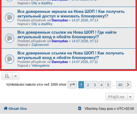
Napsal v
Díly a doplňky
Все доверенные зеркала на Нова ШОП ! Как получить
актуальный доступ и миновать блокировку!?
Poslední příspěvek od
Dannydax
«
14.07.2026, 07:13
Napsal v
Díly a doplňky
Все доверенные ссылки на Нова ШОП ! Где найти
актуальный вход и обойти блокировку!?
Poslední příspěvek od
Dannydax
«
14.07.2026, 07:12
Napsal v
Zajímavosti
Все доверенные ссылки на Нова ШОП ! Как получить
актуальный вход и обойти блокировку!?
Poslední příspěvek od
Dannydax
«
14.07.2026, 07:11
Napsal v
Videogalerie
Stránka
1
z
40
1
2
3
4
5
40
Da
Vyhledávání nalezlo více než 1000 shod
…
Přejít na
Obsah fóra
Všechny časy jsou v
UTC+02:00