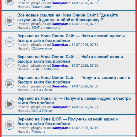
Poslední příspěvek od
Dannydax
«
14.07.2026, 07:33
Napsal v
Ostatní akce
Все новые ссылки на Нова Онион Сайт ! Где найти
актуальный доступ и обойти блокировку!?
Poslední příspěvek od
Dannydax
«
14.07.2026, 07:32
Napsal v
SEAT v motosportu
Зеркало на Нова Онион Сайт — Найти свежий адрес и
быстро зайти без проблем!
Poslední příspěvek od
Dannydax
«
14.07.2026, 07:32
Napsal v
Clubové akce
Зеркало на Нова Онион Сайт — Найти свежий линк и
быстро зайти без проблем!
Poslední příspěvek od
Dannydax
«
14.07.2026, 07:30
Napsal v
SEAT v motosportu
Зеркало на Нова Онион Сайт — Получить свежий линк и
быстро зайти без проблем!
Poslední příspěvek od
Dannydax
«
14.07.2026, 07:30
Napsal v
Club & Fórum
Зеркало на Нова Tor — Получить свежий адрес и быстро
зайти без проблем!
Poslední příspěvek od
Dannydax
«
14.07.2026, 07:21
Napsal v
Club & Fórum
Зеркало на Нова ШОП — Получить свежий адрес и
быстро зайти без проблем!
Poslední příspěvek od
Dannydax
«
14.07.2026, 07:19
Napsal v
Půjčovna