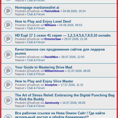
Napsal v
Club & Fórum
Homepage martianwallet ai
Poslední příspěvek od
PatrickNok
«
04.08.2026, 19:24
Napsal v
Club & Fórum
How to Play and Enjoy Level Devil
Poslední příspěvek od
Williame
«
04.08.2026, 09:53
Napsal v
Club & Fórum
HD Ещё 17 1 сезон 41 серия — 1,2,3,4,5,6,7,8,9,10 онлайн
Poslední příspěvek od
ErnestoSaw
«
29.07.2026, 21:28
Napsal v
Club & Fórum
Качественное сео продвижение сайтов для лидеров
рынка
Poslední příspěvek od
DavidMus
«
28.07.2026, 12:50
Napsal v
Club & Fórum
Your Guide to Mastering Drive Mad
Poslední příspěvek od
Williatchinson
«
21.07.2026, 08:05
Napsal v
Club & Fórum
How to Play and Enjoy Slice Master
Poslední příspěvek od
Josephm
«
17.07.2026, 11:15
Napsal v
Club & Fórum
The Art of Stress Relief: Embracing the Digital Punching Bag
in Kick the Buddy
Poslední příspěvek od
Janetoody
«
16.07.2026, 06:05
Napsal v
Club & Fórum
Все рабочие ссылки на Нова Онион Сайт ! Где найти
актуальный доступ и обойти блокировку!?