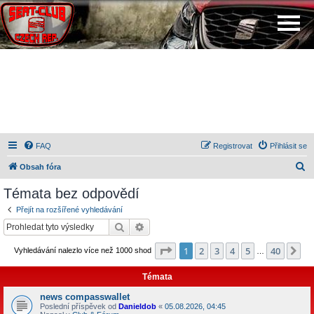
FAQ
Registrovat
Přihlásit se
H
Obsah fóra
l
Témata bez odpovědí
e
Přejít na rozšířené vyhledávání
d
Hledat
Pokročilé hledání
a
Stránka
1
z
40
1
2
3
4
5
40
Da
Vyhledávání nalezlo více než 1000 shod
t
…
Témata
news compasswallet
Poslední příspěvek od
Danieldob
«
05.08.2026, 04:45