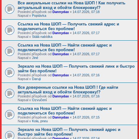
Все акиуальные ссылки на Нова ШОП ! Как получить
актуальный вход и обойти блокировку!?
Poslední příspěvek od
Dannydax
«
14.07.2026, 07:18
Napsal v
Poptávka
Ссылка на Нова ШОП — Получить свежий адрес и
подключиться без проблем!
Poslední příspěvek od
Dannydax
«
14.07.2026, 07:17
Napsal v
Stálá nabídka
Ссылка на Нова ШОП — Найти свежий адрес и
подключиться без проблем!
Poslední příspěvek od
Dannydax
«
14.07.2026, 07:17
Napsal v
Jiné
Зеркало на Нова ШОП — Получить свежий линк и быстро
зайти без проблем!
Poslední příspěvek od
Dannydax
«
14.07.2026, 07:16
Napsal v
Daruji
Все доверенные ссылки на Нова ШОП ! Где найти
актуальный вход и обойти блокировку!?
Poslední příspěvek od
Dannydax
«
14.07.2026, 07:16
Napsal v
Ozvučení
Ссылка на Нова ШОП — Найти свежий адрес и
подключиться без проблем!
Poslední příspěvek od
Dannydax
«
14.07.2026, 07:15
Napsal v
Kola, pneu
Зеркало на Нова ШОП — Получить свежий адрес и
быстро зайти без проблем!
Poslední příspěvek od
Dannydax
«
14.07.2026, 07:14