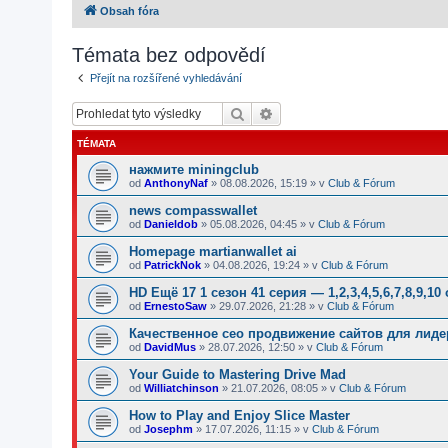
Obsah fóra
Témata bez odpovědí
Přejít na rozšířené vyhledávání
Hledat
Pokročilé hledání
TÉMATA
нажмите miningclub
od
AnthonyNaf
»
08.08.2026, 15:19
» v
Club & Fórum
news compasswallet
od
Danieldob
»
05.08.2026, 04:45
» v
Club & Fórum
Homepage martianwallet ai
od
PatrickNok
»
04.08.2026, 19:24
» v
Club & Fórum
HD Ещё 17 1 сезон 41 серия — 1,2,3,4,5,6,7,8,9,10
od
ErnestoSaw
»
29.07.2026, 21:28
» v
Club & Fórum
Качественное сео продвижение сайтов для лид
od
DavidMus
»
28.07.2026, 12:50
» v
Club & Fórum
Your Guide to Mastering Drive Mad
od
Williatchinson
»
21.07.2026, 08:05
» v
Club & Fórum
How to Play and Enjoy Slice Master
od
Josephm
»
17.07.2026, 11:15
» v
Club & Fórum