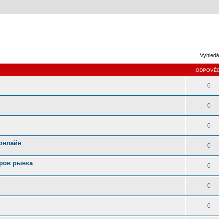
Vyhledá
ODPOVĚD
0
0
0
 онлайн
0
еров рынка
0
0
0