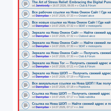
The Art of Stress Relief: Embracing the Digital Pu
od
Janetoody
»
16.07.2026, 06:05
» v
Club & Fórum
Все рабочие ссылки на Нова Онион Сайт ! Где н
od
Dannydax
»
14.07.2026, 07:33
» v
Ostatní akce
Все новые ссылки на Нова Онион Сайт ! Где най
od
Dannydax
»
14.07.2026, 07:32
» v
SEAT v motosportu
Зеркало на Нова Онион Сайт — Найти свежий ад
od
Dannydax
»
14.07.2026, 07:32
» v
Clubové akce
Зеркало на Нова Онион Сайт — Найти свежий ли
od
Dannydax
»
14.07.2026, 07:30
» v
SEAT v motosportu
Зеркало на Нова Онион Сайт — Получить свежий
od
Dannydax
»
14.07.2026, 07:30
» v
Club & Fórum
Зеркало на Нова Tor — Получить свежий адрес и
od
Dannydax
»
14.07.2026, 07:21
» v
Club & Fórum
Зеркало на Нова ШОП — Получить свежий адрес 
od
Dannydax
»
14.07.2026, 07:19
» v
Půjčovna
Все акиуальные ссылки на Нова ШОП ! Как полу
od
Dannydax
»
14.07.2026, 07:18
» v
Poptávka
Ссылка на Нова ШОП — Получить свежий адрес 
od
Dannydax
»
14.07.2026, 07:17
» v
Stálá nabídka
Ссылка на Нова ШОП — Найти свежий адрес и п
od
Dannydax
»
14.07.2026, 07:17
» v
Jiné