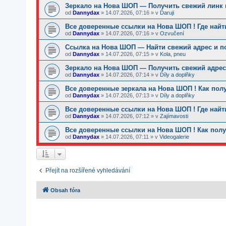
Зеркало на Нова ШОП — Получить свежий линк и
od
Dannydax
»
14.07.2026, 07:16
» v
Daruji
Все доверенные ссылки на Нова ШОП ! Где найт
od
Dannydax
»
14.07.2026, 07:16
» v
Ozvučení
Ссылка на Нова ШОП — Найти свежий адрес и п
od
Dannydax
»
14.07.2026, 07:15
» v
Kola, pneu
Зеркало на Нова ШОП — Получить свежий адрес 
od
Dannydax
»
14.07.2026, 07:14
» v
Díly a doplňky
Все доверенные зеркала на Нова ШОП ! Как пол
od
Dannydax
»
14.07.2026, 07:13
» v
Díly a doplňky
Все доверенные ссылки на Нова ШОП ! Где найт
od
Dannydax
»
14.07.2026, 07:12
» v
Zajímavosti
Все доверенные ссылки на Нова ШОП ! Как полу
od
Dannydax
»
14.07.2026, 07:11
» v
Videogalerie
Přejít na rozšířené vyhledávání
Obsah fóra