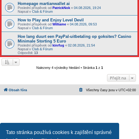
Homepage martianwallet ai
Poslední příspěvek od
PatrickNok
«
04.08.2026, 19:24
Napsal v
Club & Fórum
How to Play and Enjoy Level Devil
Poslední příspěvek od
Williame
«
04.08.2026, 09:53
Napsal v
Club & Fórum
Hoe lang duurt een PayPal-uitbetaling op goksites? Casino
Minimale Storting 5 Euro
Poslední příspěvek od
kinrfug
«
02.08.2026, 21:54
Napsal v
Club & Fórum
Odpovědi:
13
Nalezeny 4 výsledky hledání • Stránka
1
z
1
Přejít na
Obsah fóra
Všechny časy jsou v
UTC+02:00
Tato stránka používá cookies k zajištění správné