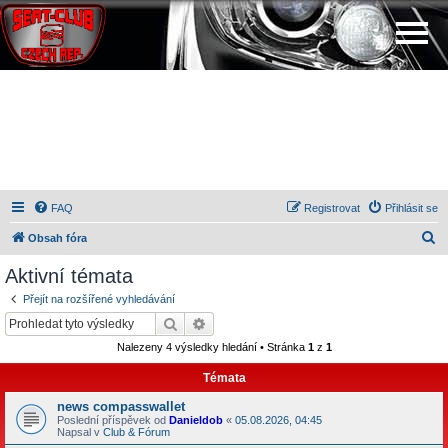
FAQ
Registrovat
Přihlásit se
H
Obsah fóra
l
Aktivní témata
e
Přejít na rozšířené vyhledávání
d
Hledat
Pokročilé hledání
a
Nalezeny 4 výsledky hledání • Stránka
1
z
1
t
Témata
news compasswallet
Poslední příspěvek od
Danieldob
«
05.08.2026, 04:45
Napsal v
Club & Fórum