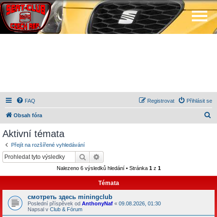
FAQ
Registrovat
Přihlásit se
H
Obsah fóra
l
Aktivní témata
e
Přejít na rozšířené vyhledávání
d
Hledat
Pokročilé hledání
a
Nalezeno 6 výsledků hledání • Stránka
1
z
1
t
Témata
смотреть здесь miningclub
Poslední příspěvek od
AnthonyNaf
«
09.08.2026, 01:30
Napsal v
Club & Fórum