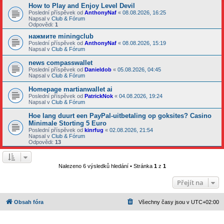
How to Play and Enjoy Level Devil
Poslední příspěvek od
AnthonyNaf
«
08.08.2026, 16:25
Napsal v
Club & Fórum
Odpovědi:
1
нажмите miningclub
Poslední příspěvek od
AnthonyNaf
«
08.08.2026, 15:19
Napsal v
Club & Fórum
news compasswallet
Poslední příspěvek od
Danieldob
«
05.08.2026, 04:45
Napsal v
Club & Fórum
Homepage martianwallet ai
Poslední příspěvek od
PatrickNok
«
04.08.2026, 19:24
Napsal v
Club & Fórum
Hoe lang duurt een PayPal-uitbetaling op goksites? Casino
Minimale Storting 5 Euro
Poslední příspěvek od
kinrfug
«
02.08.2026, 21:54
Napsal v
Club & Fórum
Odpovědi:
13
Nalezeno 6 výsledků hledání • Stránka
1
z
1
Přejít na
Obsah fóra
Všechny časy jsou v
UTC+02:00