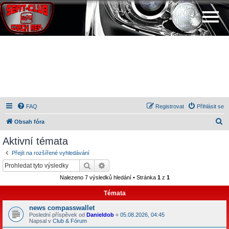
FAQ
Registrovat
Přihlásit se
H
Obsah fóra
l
Aktivní témata
e
Přejít na rozšířené vyhledávání
d
Hledat
Pokročilé hledání
a
Nalezeno 7 výsledků hledání • Stránka
1
z
1
t
Témata
news compasswallet
Poslední příspěvek od
Danieldob
«
05.08.2026, 04:45
Napsal v
Club & Fórum