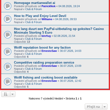
Homepage martianwallet ai
Poslední příspěvek od
PatrickNok
«
04.08.2026, 19:24
Napsal v
Club & Fórum
How to Play and Enjoy Level Devil
Poslední příspěvek od
Williame
«
04.08.2026, 09:53
Napsal v
Club & Fórum
Hoe lang duurt een PayPal-uitbetaling op goksites? Casino
Minimale Storting 5 Euro
Poslední příspěvek od
kinrfug
«
02.08.2026, 21:54
Napsal v
Club & Fórum
Odpovědi:
13
WoW reputation boost for any faction
Poslední příspěvek od
ErnestoSaw
«
30.07.2026, 14:03
Napsal v
Club & Fórum
Odpovědi:
6
Competitive raiding preparation service
Poslední příspěvek od
ErnestoSaw
«
30.07.2026, 13:09
Napsal v
Club & Fórum
Odpovědi:
4
WoW fishing and cooking boost available
Poslední příspěvek od
ErnestoSaw
«
30.07.2026, 12:42
Napsal v
Club & Fórum
Odpovědi:
5
Nalezeno 7 výsledků hledání • Stránka
1
z
1
Přejít na