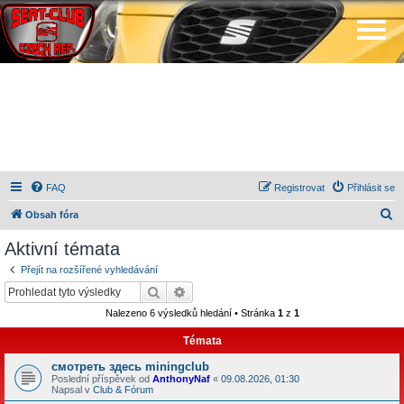
FAQ
Registrovat
Přihlásit se
H
Obsah fóra
l
Aktivní témata
e
Přejít na rozšířené vyhledávání
d
Hledat
Pokročilé hledání
a
Nalezeno 6 výsledků hledání • Stránka
1
z
1
t
Témata
смотреть здесь miningclub
Poslední příspěvek od
AnthonyNaf
«
09.08.2026, 01:30
Napsal v
Club & Fórum