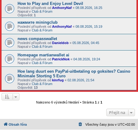
How to Play and Enjoy Level Devil
Poslední příspěvek od
AnthonyNaf
«
08.08.2026, 16:25
Napsal v
Club & Fórum
Odpovědi:
1
нажмите miningclub
Poslední příspěvek od
AnthonyNaf
«
08.08.2026, 15:19
Napsal v
Club & Fórum
news compasswallet
Poslední příspěvek od
Danieldob
«
05.08.2026, 04:45
Napsal v
Club & Fórum
Homepage martianwallet ai
Poslední příspěvek od
PatrickNok
«
04.08.2026, 19:24
Napsal v
Club & Fórum
Hoe lang duurt een PayPal-uitbetaling op goksites? Casino
Minimale Storting 5 Euro
Poslední příspěvek od
kinrfug
«
02.08.2026, 21:54
Napsal v
Club & Fórum
Odpovědi:
13
Nalezeno 6 výsledků hledání • Stránka
1
z
1
Přejít na
Obsah fóra
Všechny časy jsou v
UTC+02:00