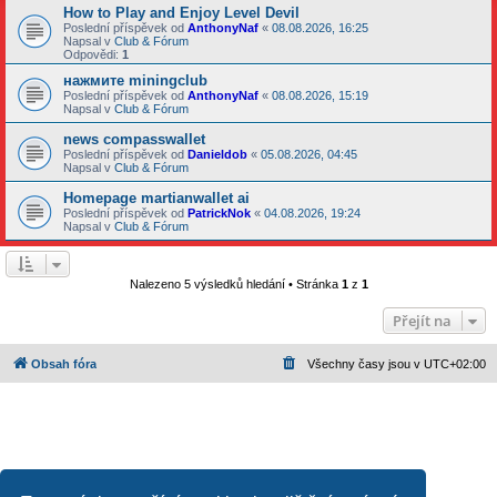
How to Play and Enjoy Level Devil
Poslední příspěvek od
AnthonyNaf
«
08.08.2026, 16:25
Napsal v
Club & Fórum
Odpovědi:
1
нажмите miningclub
Poslední příspěvek od
AnthonyNaf
«
08.08.2026, 15:19
Napsal v
Club & Fórum
news compasswallet
Poslední příspěvek od
Danieldob
«
05.08.2026, 04:45
Napsal v
Club & Fórum
Homepage martianwallet ai
Poslední příspěvek od
PatrickNok
«
04.08.2026, 19:24
Napsal v
Club & Fórum
Nalezeno 5 výsledků hledání • Stránka
1
z
1
Přejít na
Obsah fóra
Všechny časy jsou v
UTC+02:00