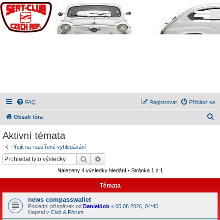
FAQ
Registrovat
Přihlásit se
H
Obsah fóra
l
Aktivní témata
e
Přejít na rozšířené vyhledávání
d
Hledat
Pokročilé hledání
a
Nalezeny 4 výsledky hledání • Stránka
1
z
1
t
Témata
news compasswallet
Poslední příspěvek od
Danieldob
«
05.08.2026, 04:45
Napsal v
Club & Fórum