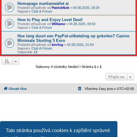
Homepage martianwallet ai
Poslední příspěvek od
PatrickNok
«
04.08.2026, 19:24
Napsal v
Club & Fórum
How to Play and Enjoy Level Devil
Poslední příspěvek od
Williame
«
04.08.2026, 09:53
Napsal v
Club & Fórum
Hoe lang duurt een PayPal-uitbetaling op goksites? Casino
Minimale Storting 5 Euro
Poslední příspěvek od
kinrfug
«
02.08.2026, 21:54
Napsal v
Club & Fórum
Odpovědi:
13
Nalezeny 4 výsledky hledání • Stránka
1
z
1
Přejít na
Obsah fóra
Všechny časy jsou v
UTC+02:00
Tato stránka používá cookies k zajištění správné