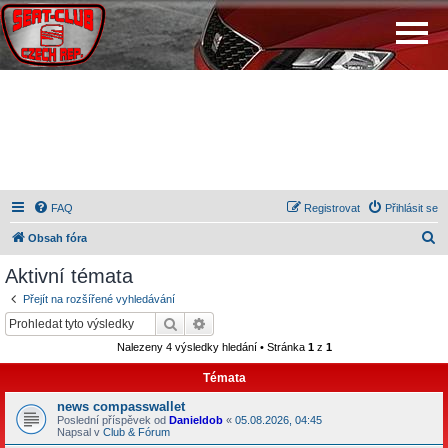
FAQ
Registrovat
Přihlásit se
H
Obsah fóra
l
Aktivní témata
e
Přejít na rozšířené vyhledávání
d
Hledat
Pokročilé hledání
a
Nalezeny 4 výsledky hledání • Stránka
1
z
1
t
Témata
news compasswallet
Poslední příspěvek od
Danieldob
«
05.08.2026, 04:45
Napsal v
Club & Fórum