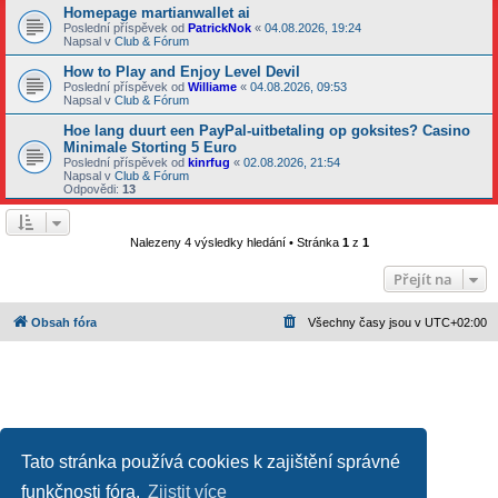
Homepage martianwallet ai
Poslední příspěvek od
PatrickNok
«
04.08.2026, 19:24
Napsal v
Club & Fórum
How to Play and Enjoy Level Devil
Poslední příspěvek od
Williame
«
04.08.2026, 09:53
Napsal v
Club & Fórum
Hoe lang duurt een PayPal-uitbetaling op goksites? Casino
Minimale Storting 5 Euro
Poslední příspěvek od
kinrfug
«
02.08.2026, 21:54
Napsal v
Club & Fórum
Odpovědi:
13
Nalezeny 4 výsledky hledání • Stránka
1
z
1
Přejít na
Obsah fóra
Všechny časy jsou v
UTC+02:00
Tato stránka používá cookies k zajištění správné
funkčnosti fóra.
Zjistit více